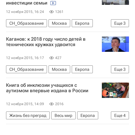
инвестиции семьи
12 ноября 2015, 16:24
1261
СН_Образование
Москва
Европа
Еще
3
Центральный ФО
Весь мир
Россия
Каганов: к 2018 году число детей в
технических кружках удвоится
12 ноября 2015, 16:17
427
СН_Образование
Москва
Европа
Еще
3
Центральный ФО
Весь мир
Россия
Книга об инклюзии учащихся с
аутизмом впервые издана в России
12 ноября 2015, 14:09
2016
Жизнь без преград
Весь мир
Европа
Еще
4
Московский городской психолого-педагогический университет
Аутизм
инклюзия
Россия