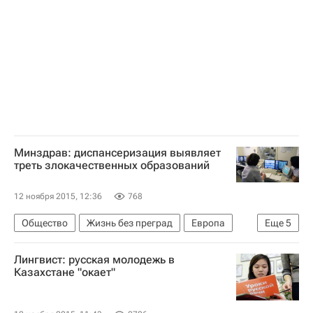
Минздрав: диспансеризация выявляет
треть злокачественных образований
12 ноября 2015, 12:36
768
Общество
Жизнь без преград
Европа
Еще
5
Весь мир
Татьяна Яковлева
Лингвист: русская молодежь в
Министерство здравоохранения РФ (Минздрав России)
Казахстане "окает"
Здоровье
Россия