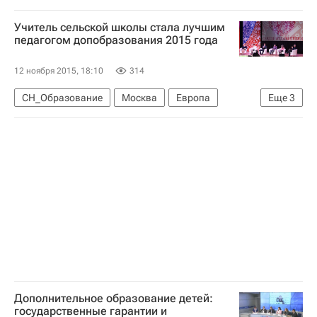
Нижегородская область
Жизнь без преград
Учитель сельской школы стала лучшим
Нижегородская область
Весь мир
Европа
педагогом допобразования 2015 года
Приволжский ФО
Россия
12 ноября 2015, 18:10
314
СН_Образование
Москва
Европа
Еще
3
Центральный ФО
Весь мир
Россия
Дополнительное образование детей:
государственные гарантии и