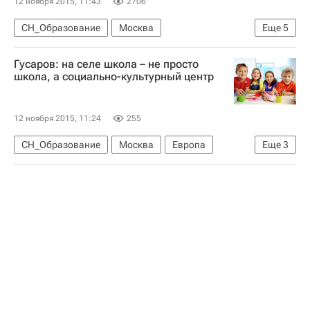
12 ноября 2015, 11:43
2706
СН_Образование
Москва
Еще
5
Русский язык в мире
Европа
Гусаров: на селе школа – не просто
Центральный ФО
Весь мир
Россия
школа, а социально-культурный центр
12 ноября 2015, 11:24
255
СН_Образование
Москва
Европа
Еще
3
Центральный ФО
Весь мир
Россия