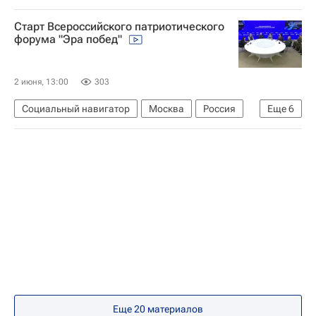
Государственный университет управления
Старт Всероссийского патриотического
Социальный навигатор
СН_Образование
форума "Эра побед"
Министерство науки и высшего образования РФ (Минобрнауки России)
2 июня, 13:00
303
Социальный навигатор
Москва
Россия
Еще
6
Национальный исследовательский ядерный университет "МИФИ"
Юнармия
Государственная корпорация по атомной энергии "Росатом"
СН_Образование
Орленок (детский центр)
Краснодарский край
Еще 20 материалов