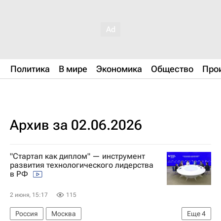
Политика
В мире
Экономика
Общество
Про
Архив за 02.06.2026
"Стартап как диплом" — инструмент
развития технологического лидерства
в РФ
2 июня, 15:17
115
Россия
Москва
Еще
4