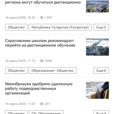
региона могут обучаться дистанционно
16 марта 2020, 16:52
1255
Общество
Республика Татарстан (Татарстан)
Еще
5
СН_Образование
Социальный навигатор
Саратовским школам рекомендуют
Россия
Коронавирус COVID-19
перейти на дистанционное обучение
Коронавирус в России
16 марта 2020, 11:13
1048
Общество
Образование - Общество
Еще
6
Саратов
СН_Образование
Минобрнауки одобрило удаленную
Социальный навигатор
Россия
работу подведомственных
организаций
Коронавирус COVID-19
Коронавирус в России
16 марта 2020, 11:07
251
Общество
СН_Образование
Еще
4