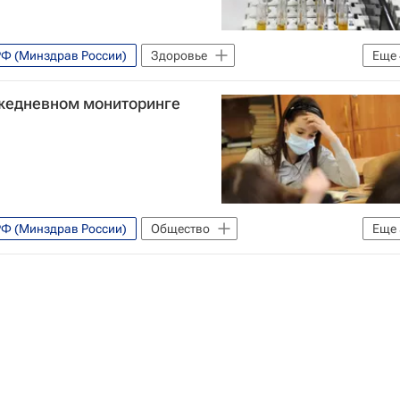
РФ (Минздрав России)
Здоровье
Еще
ская академия наук
Николай Потекаев
ежедневном мониторинге
РФ (Минздрав России)
Общество
Еще
е
Сергей Кравцов
Социальный навигатор
ии (Минпросвещения России)