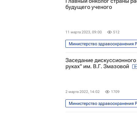
Главный онколог страны ра
будущего ученого
11 марта 2023, 09:00
512
Министерство здравоохранения 
Андрей Каприн
ВЦИОМ
Заседание дискуссионного 
Социальный навигатор
Дет
руках" им. В.Г. Змазовой
2 марта 2022, 14:02
1709
Министерство здравоохранения 
Здоровье
Медицина красо