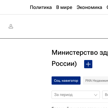
Политика
В мире
Экономика
Министерство зд
России)
Соц. навигатор
РИА Недвижи
За период
В