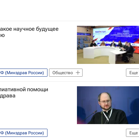
какое научное будущее
ию
РФ (Минздрав России)
Общество
Еще
тет имени Н. И. Пирогова
Здоровье
лиативной помощи
красоты
Социальный навигатор
здрава
РФ (Минздрав России)
Еще