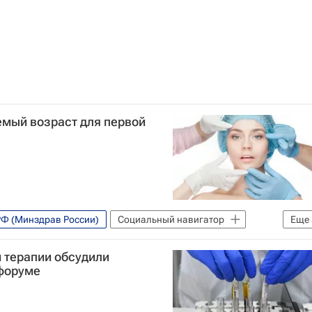
емый возраст для первой
РФ (Минздрав России)
Социальный навигатор
Еще
Медицина красоты
Россия
 терапии обсудили
форуме