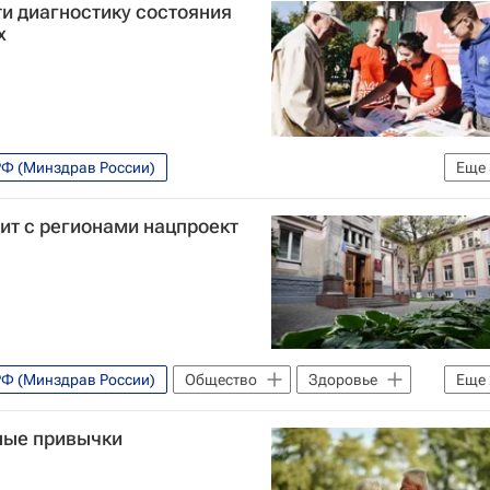
и диагностику состояния
х
РФ (Минздрав России)
Еще
ла волонтера
Школа волонтера
ит с регионами нацпроект
ьное агентство по делам молодежи (Росмолодежь)
РФ (Минздрав России)
Общество
Здоровье
Еще
ия
ные привычки