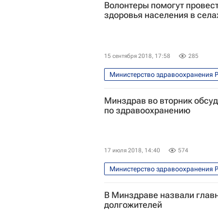
Волонтеры помогут провест
здоровья населения в села
15 сентября 2018, 17:58
285
Министерство здравоохранения 
Медицинское волонтерство - Шко
Минздрав во вторник обсуд
Татьяна Голикова
Федерал
по здравоохранению
Волонтерство в России
17 июля 2018, 14:40
574
Министерство здравоохранения 
Валентина Матвиенко
Росс
В Минздраве назвали глав
долгожителей