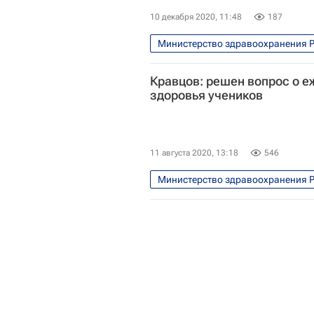
10 декабря 2020, 11:48
187
Министерство здравоохранения 
Александр Чучалин
Россий
Кравцов: решен вопрос о 
Владимир Чехонин
здоровья учеников
11 августа 2020, 13:18
546
Министерство здравоохранения 
СН_Образование
Здоровь
Министерство просвещения Росс