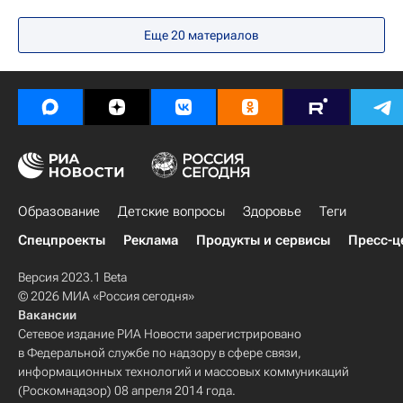
МГУ имени М. В. Ломоносова
Россия
Еще 20 материалов
Химия
Фонд Андрея Мельниченко
Ташкент
Наталья Тюрина
Узбекистан
ЕвроХим
Международная Менделеевская олимпиада школьников по химии
Образование
Детские вопросы
Здоровье
Теги
Спецпроекты
Реклама
Продукты и сервисы
Пресс-ц
Версия 2023.1 Beta
© 2026 МИА «Россия сегодня»
Вакансии
Сетевое издание РИА Новости зарегистрировано
в Федеральной службе по надзору в сфере связи,
информационных технологий и массовых коммуникаций
(Роскомнадзор) 08 апреля 2014 года.