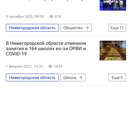
8 сентября 2025, 09:00
878
Нижегородская область
Общество
Еще
11
Россия
Москва
Мария Бутина
В Нижегородской области отменили
Владимир Шевченко
Наталья Тюрина
занятия в 164 школах из-за ОРВИ и
COVID-19
Национальный исследовательский ядерный университет "МИФИ"
Государственная корпорация по атомной энергии "Росатом"
1 февраля 2022, 13:32
1424
Социальный навигатор
Нижегородская область
Школа
Еще
5
СН_Образование
СН_Образование
80-летие Победы в Великой Отечественной войне
Социальный навигатор
Россия
Министерство науки и высшего образования РФ (Минобрнауки России)
Коронавирус в России
Общество