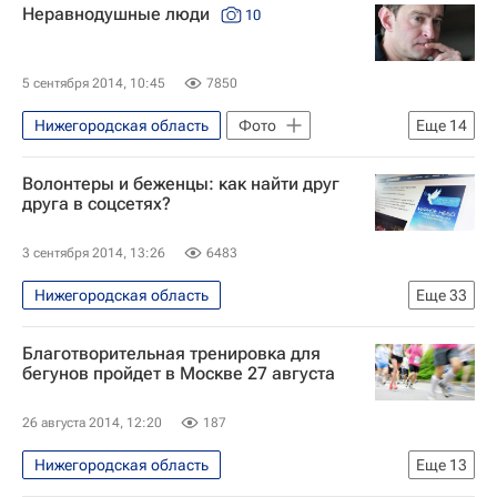
Неравнодушные люди
10
5 сентября 2014, 10:45
7850
Нижегородская область
Фото
Еще
14
Жизнь без преград
Тульская область
Волонтеры и беженцы: как найти друг
Нижний Новгород
Центральный ФО
друга в соцсетях?
Весь мир
Европа
3 сентября 2014, 13:26
6483
Приволжский ФО
Наталья Водянова
Нижегородская область
Еще
33
Дина Корзун
Чулпан Хаматова
Красноярский край
Пермский край
Фонд "Подари жизнь"
Благотворительная тренировка для
Новости Подмосковья
Фонд "Обнаженные сердца"
Здоровье
бегунов пройдет в Москве 27 августа
Жизнь без преград
Украина
Россия
26 августа 2014, 12:20
187
Санкт-Петербург
Заозерный
Нижегородская область
Еще
13
Красноярск
Ногинск
Анапа