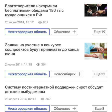
Смоленская область
Москва
Севастополь
Благотворители накормили
Жизнь без преград
Кострома
Московская область (Подмосковье)
бесплатными обедами 180 тыс
нуждающихся в РФ
Центральный ФО
Костромская область
Донецк
Луганская область
20 июня 2014, 18:12
837
Костромской район
Весь мир
Нижний Новгород
Ногинский район
Европа
Приволжский ФО
Нижегородская область
Общество
Еще
19
Рыбинский район
Сибирский ФО
Митя Алешковский
Здоровье
Религия
Москва
Южный ФО
Центральный ФО
Заявки на участие в конкурсе
Россия
Жизнь без преград
Краснодарский край
соцпроектов будут принимать до конца
июня
Новгородская область
Донецкая область
Весь мир
Воронежская область
Европа
Северо-Западный ФО
2 июня 2014, 14:18
304
Ленинградская область
Приволжский ФО
Помощь
Нижегородская область
Новосибирск
Еще
22
Свердловская область
Фонд "Предание"
ВКонтакте
Ростов-на-Дону
Жизнь без преград
Нижний Новгород
Центральный ФО
Деятельность волонтерских организаций в России
Систему постинтернатной поддержки сирот обсудят
Владивосток
детские омбудсмены
Весь мир
Уральский ФО
Европа
Здоровье
Москва-река
Россия
Республика Башкортостан
28 апреля 2014, 02:13
367
Северо-Западный ФО
Республика Татарстан (Татарстан)
Нижегородская область
Общество
Еще
8
Приволжский ФО