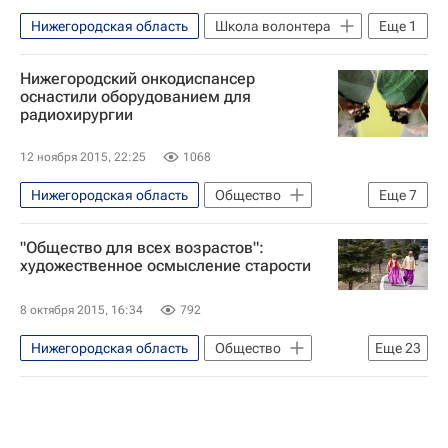
Нижегородская область
Школа волонтера
Еще
1
Волонтерство в России
Нижегородский онкодиспансер
оснастили оборудованием для
радиохирургии
12 ноября 2015, 22:25
1068
Нижегородская область
Общество
Еще
7
Здоровье - Общество
"Общество для всех возрастов":
Нижегородская область
художественное осмысление старости
Жизнь без преград
Весь мир
8 октября 2015, 16:34
792
Европа
Приволжский ФО
Нижегородская область
Общество
Еще
23
Россия
Новосибирск
Пермский край
Жизнь без преград
Владивосток
Казань
Санкт-Петербург
Пермь