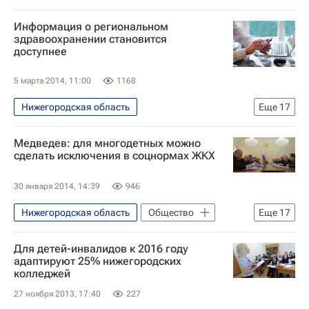
Иркутская область
Приморский край
Жизнь без преград
Нижний Новгород
Русская православная церковь
Новосибирская область
Информация о региональном
Весь мир
Европа
Православная служба помощи "Милосердие"
здравоохранении становится
Волгоградская область
доступнее
Приволжский ФО
Павел Астахов
Здоровье
Россия
Религия
Свердловская область
Детские вопросы
Россия
5 марта 2014, 11:00
1168
Самарская область
Нижегородская область
Еще
17
Краснодарский край
Астраханская область
Ростовская область
Медведев: для многодетных можно
Липецкая область
Дальневосточный ФО
Весь мир
сделать исключения в соцнормах ЖКХ
Белгородская область
Европа
Уральский ФО
30 января 2014, 14:39
946
Архангельская область
Сибирский ФО
Южный ФО
Нижегородская область
Общество
Еще
17
Ульяновская область
Здоровье
Приволжский ФО
CAF Россия
Красноярский край
Самарская область
Россия
Для детей-инвалидов к 2016 году
Забайкальский край
Ростов-на-Дону
Калининградская область
адаптируют 25% нижегородских
колледжей
Владимирская область
Волгоградская область
27 ноября 2013, 17:40
227
Орловская область
Жизнь без преград
Центральный ФО
Весь мир