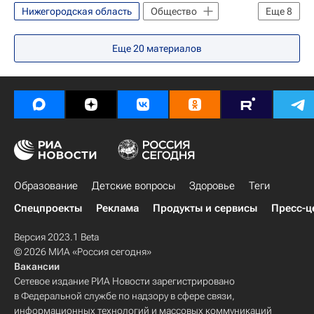
Ростовская область
Центральный ФО
Нижегородская область
Общество
Еще
8
Европа
Северо-Западный ФО
Весь мир
Европа
Сибирский ФО
Жизнь без преград
Весь мир
Приволжский ФО
Южный ФО
Еще
20
материалов
Приволжский ФО
Южный ФО
Европа
Приволжский ФО
Департамент здравоохранения г. Москвы
Дмитрий Медведев
Валерий Шанцев
Россия
Правительство Забайкальского края
Правительство Нижегородской области
Введение соцнорм потребления электроэнергии
Детские вопросы
Россия
Россия
Образование
Детские вопросы
Здоровье
Теги
Спецпроекты
Реклама
Продукты и сервисы
Пресс-ц
Версия 2023.1 Beta
© 2026 МИА «Россия сегодня»
Вакансии
Сетевое издание РИА Новости зарегистрировано
в Федеральной службе по надзору в сфере связи,
информационных технологий и массовых коммуникаций