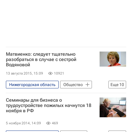
Екатеринбург
Нижний Новгород
Новосибирская область
Дальневосточный ФО
Свердловская область
Уральский ФО
Приморский край
Сибирский ФО
Республика Татарстан (Татарстан)
Матвиенко: следует тщательно
разобраться в случае с сестрой
Весь мир
Европа
Водяновой
Северо-Западный ФО
13 августа 2015, 15:09
10921
Приволжский ФО
Фонд Тимченко
Нижегородская область
Общество
Еще
10
пожилые
Россия
Жизнь без преград
Семинары для бизнеса о
Инцидент с сестрой Натальи Водяновой
трудоустройстве пожилых начнутся 18
ноября в РФ
Нижний Новгород
Весь мир
Европа
Приволжский ФО
5 ноября 2014, 14:09
469
Наталья Водянова