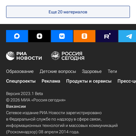
Федеральная служба по надзору в сфере образования и науки (Рособрнадзор)
Еще 20 материалов
СН_Образование
Федеральный институт педагогических измерений (ФИПИ)
Единый государственный экзамен (ЕГЭ)
Социальный навигатор
Образование
Детские вопросы
Здоровье
Теги
Спецпроекты
Реклама
Продукты и сервисы
Пресс-ц
Версия 2023.1 Beta
© 2026 МИА «Россия сегодня»
Вакансии
Сетевое издание РИА Новости зарегистрировано
в Федеральной службе по надзору в сфере связи,
информационных технологий и массовых коммуникаций
(Роскомнадзор) 08 апреля 2014 года.