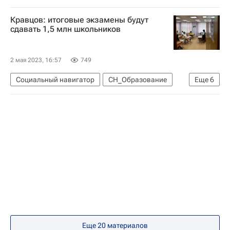
Общество
Россия
Сергей Кравцов
Кравцов: итоговые экзамены будут
Владимир Путин
Образование - Общество
сдавать 1,5 млн школьников
Год педагога и наставника
2 мая 2023, 16:57
749
Социальный навигатор
СН_Образование
Еще
6
Общество
Россия
Сергей Кравцов
Владимир Путин
Основной государственный экзамен (ОГЭ)
Министерство просвещения России (Минпросвещения России)
Еще 20 материалов