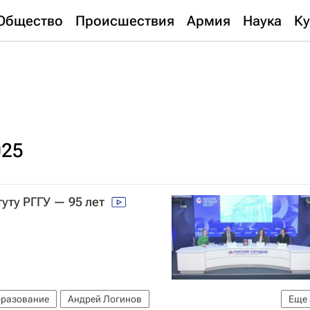
Общество
Происшествия
Армия
Наука
Ку
025
уту РГГУ — 95 лет
разование
Андрей Логинов
Еще