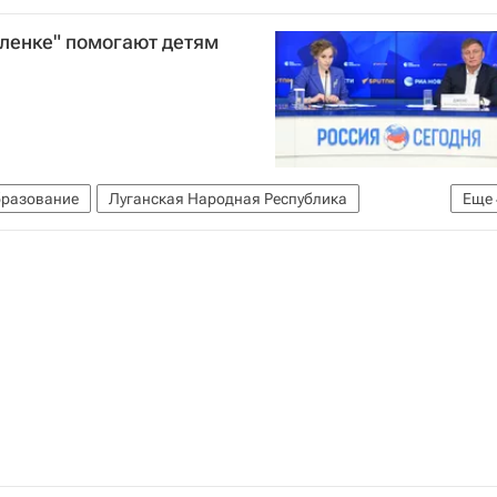
Орленок (детский центр)
Россия
рленке" помогают детям
о
СН_Образование
разование
Луганская Народная Республика
Еще
ство
Дети
Александр Джеус