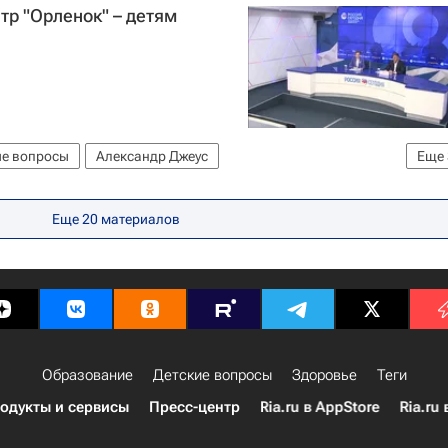
тр "Орленок" – детям
ие вопросы
Александр Джеус
Еще
асс
Дети и взрослые в "Орленке"
Еще 20 материалов
Образование
Детские вопросы
Здоровье
Теги
одукты и сервисы
Пресс-центр
Ria.ru в AppStore
Ria.ru 