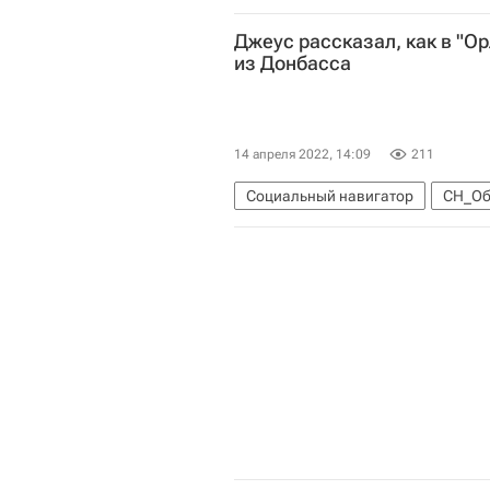
Луганская Народная Республика
Джеус рассказал, как в "О
Краснодарский край
Обществ
из Донбасса
14 апреля 2022, 14:09
211
Социальный навигатор
СН_Об
Орленок (детский центр)
Обще