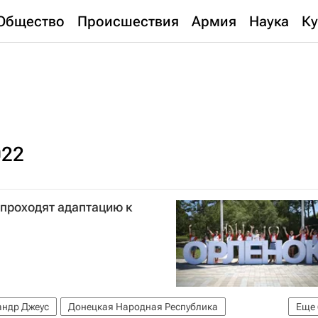
Общество
Происшествия
Армия
Наука
Ку
022
 проходят адаптацию к
андр Джеус
Донецкая Народная Республика
Еще