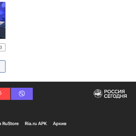
3
в RuStore
Ria.ru APK
Архив