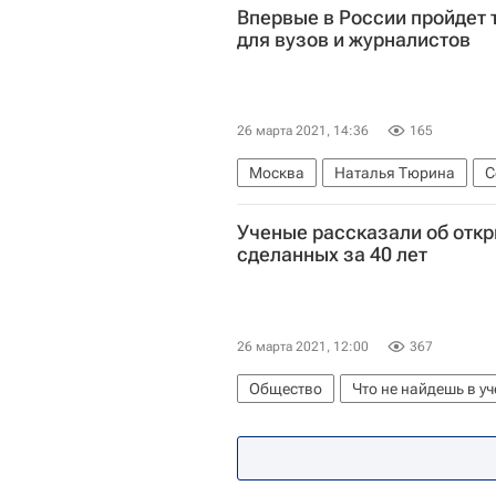
Впервые в России пройдет
для вузов и журналистов
26 марта 2021, 14:36
165
Москва
Наталья Тюрина
С
Ученые рассказали об откр
сделанных за 40 лет
26 марта 2021, 12:00
367
Общество
Что не найдешь в у
Куликово поле (заповедник)
К