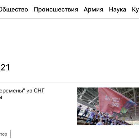
Общество
Происшествия
Армия
Наука
Ку
021
перемены" из СНГ
ы
атор