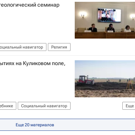
 теологический семинар
оциальный навигатор
Религия
ытиях на Куликовом поле,
чебнике
Социальный навигатор
Еще
ультура
Еще 20 материалов