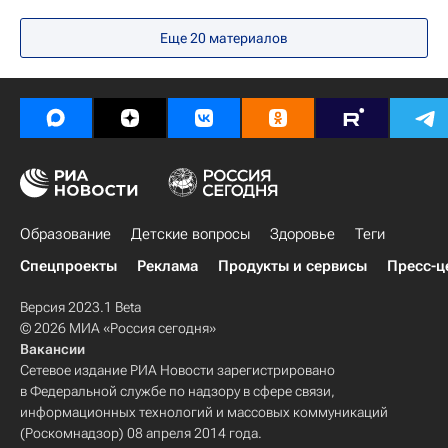
Общество
Еще 20 материалов
Федеральная служба по надзору в сфере образования и науки (Рособрнадзор)
Единый государственный экзамен (ЕГЭ)
Россия
Образование
Детские вопросы
Здоровье
Теги
Спецпроекты
Реклама
Продукты и сервисы
Пресс-ц
Версия 2023.1 Beta
© 2026 МИА «Россия сегодня»
Вакансии
Сетевое издание РИА Новости зарегистрировано
в Федеральной службе по надзору в сфере связи,
информационных технологий и массовых коммуникаций
(Роскомнадзор) 08 апреля 2014 года.