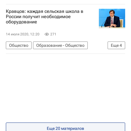
СН_Образование
Оксана Решетникова
Кравцов: каждая сельская школа в
Федеральный институт педагогических измерений (ФИПИ)
России получит необходимое
оборудование
Единый государственный экзамен (ЕГЭ)
Социальный навигатор
14 июля 2020, 12:20
271
Общество
Образование - Общество
Еще
4
СН_Образование
Сергей Кравцов
Социальный навигатор
Министерство просвещения России (Минпросвещения России)
Еще 20 материалов