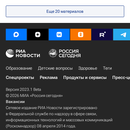
Московский государственный психолого-педагогический университет (МГППУ)
Еще 20 материалов
Социальный навигатор
Министерство просвещения России (Минпросвещения России)
Россия
Образование
Детские вопросы
Здоровье
Теги
Спецпроекты
Реклама
Продукты и сервисы
Пресс-ц
Версия 2023.1 Beta
© 2026 МИА «Россия сегодня»
Вакансии
Сетевое издание РИА Новости зарегистрировано
в Федеральной службе по надзору в сфере связи,
информационных технологий и массовых коммуникаций
(Роскомнадзор) 08 апреля 2014 года.