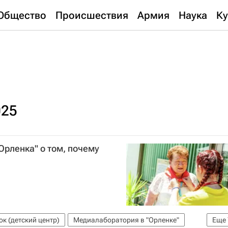
Общество
Происшествия
Армия
Наука
Ку
025
Орленка" о том, почему
к (детский центр)
Медиалаборатория в "Орленке"
Еще