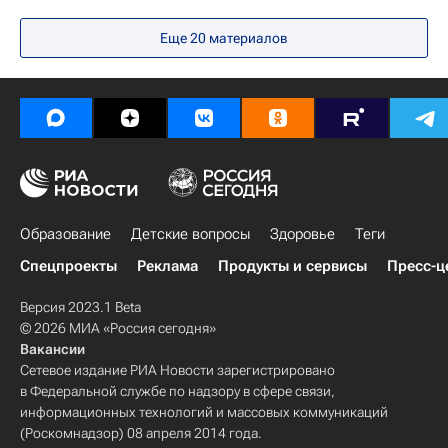
Федеральная служба по надзору в сфере образования и науки (Рособрнадзор)
Еще 20 материалов
ОЭСР
Анзор Музаев
Социальный навигатор
СН_Образование
Россия
Образование
Детские вопросы
Здоровье
Теги
Спецпроекты
Реклама
Продукты и сервисы
Пресс-ц
Версия 2023.1 Beta
© 2026 МИА «Россия сегодня»
Вакансии
Сетевое издание РИА Новости зарегистрировано
в Федеральной службе по надзору в сфере связи,
информационных технологий и массовых коммуникаций
(Роскомнадзор) 08 апреля 2014 года.