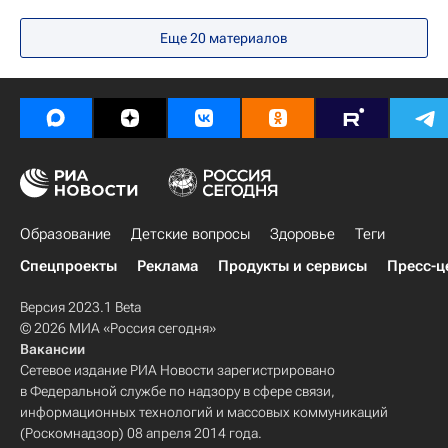
Российская академия наук
Еще 20 материалов
Московская духовная академия
Свято-Троицкая Сергиева лавра (Троице-Сергиева Лавра)
Россия
Москва
Археология
Образование
Детские вопросы
Здоровье
Теги
Спецпроекты
Реклама
Продукты и сервисы
Пресс-ц
Версия 2023.1 Beta
© 2026 МИА «Россия сегодня»
Вакансии
Сетевое издание РИА Новости зарегистрировано
в Федеральной службе по надзору в сфере связи,
информационных технологий и массовых коммуникаций
(Роскомнадзор) 08 апреля 2014 года.