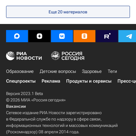
Федеральная служба по надзору в сфере защиты прав потребителей и благополучия человека (Роспотребнадзор)
Еще 20 материалов
СН_Образование
Анна Попова
Социальный навигатор
Образование
Детские вопросы
Здоровье
Теги
Спецпроекты
Реклама
Продукты и сервисы
Пресс-ц
Версия 2023.1 Beta
© 2026 МИА «Россия сегодня»
Вакансии
Сетевое издание РИА Новости зарегистрировано
в Федеральной службе по надзору в сфере связи,
информационных технологий и массовых коммуникаций
(Роскомнадзор) 08 апреля 2014 года.