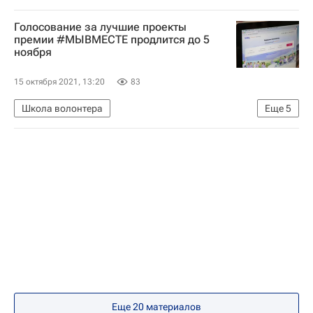
Социальный навигатор
Голосование за лучшие проекты
Информационная безопасность
премии #МЫВМЕСТЕ продлится до 5
ноября
15 октября 2021, 13:20
83
Школа волонтера
Еще
5
Федеральное агентство по делам молодежи (Росмолодежь)
Ксения Разуваева
Волонтеры
Волонтерство в России
Ассоциация волонтерских центров (АВЦ)
Еще 20 материалов