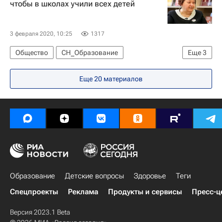
чтобы в школах учили всех детей
3 февраля 2020, 10:25
1317
Общество
СН_Образование
Еще
3
Московская высшая школа социальных и экономических наук
Еще 20 материалов
Елена Ленская
Социальный навигатор
Образование
Детские вопросы
Здоровье
Теги
Спецпроекты
Реклама
Продукты и сервисы
Пресс-ц
Версия 2023.1 Beta