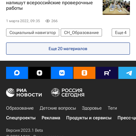
напишут всероссийские проверочные
работы
1 марта 2022, 09:35
266
Социальный навигатор
СН_Образование
Еще
4
Общество
Еще 20 материалов
Федеральная служба по надзору в сфере образования и науки (Рособрнадзор)
Россия
Школа
Образование
Детские вопросы
Здоровье
Теги
Спецпроекты
Реклама
Продукты и сервисы
Пресс-ц
Версия 2023.1 Beta