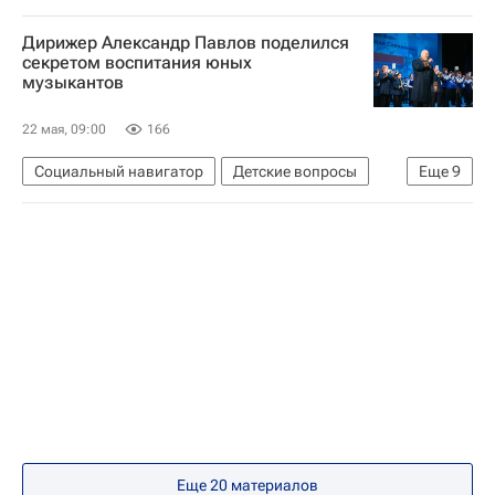
Африка
Дирижер Александр Павлов поделился
Российская национальная библиотека
секретом воспитания юных
музыкантов
Что не найдешь в учебнике
Наталья Тюрина
22 мая, 09:00
166
Социальный навигатор
Детские вопросы
Еще
9
Юнкоры России сегодня
Медиалаборатория в "Орленке"
Орленок (детский центр)
Музыка
Россия
Краснодарский край
Урал
Екатеринбург
Культура
Еще 20 материалов