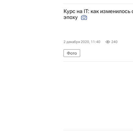
Фонд поддержки детей, находящи
Курс на IT: как изменилос
Социальный навигатор
Росси
эпоху
2 декабря 2020, 11:40
240
Фото
СН_Образование
Социальный