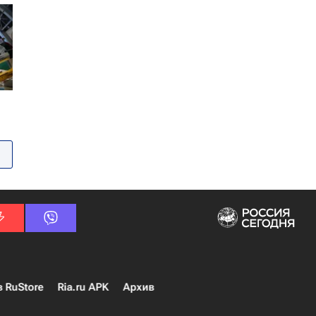
в RuStore
Ria.ru APK
Архив