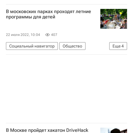
Владимир Путин
Сергей Кравцов
Россия
В московских парках проходят летние
Учитель года России
СН_Образование
программы для детей
22 июля 2022, 10:04
407
Социальный навигатор
Общество
Еще
4
Москва
СН_Образование
Парки
Россия
В Москве пройдет хакатон DriveHack