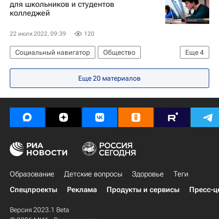
для школьников и студентов
колледжей
22 июля 2022, 09:39
120
Социальный навигатор
Общество
Еще
4
СН_Образование
Навигатор абитуриента
Еще 20 материалов
Россия
Москва
Образование
Детские вопросы
Здоровье
Теги
Спецпроекты
Реклама
Продукты и сервисы
Пресс-ц
Версия 2023.1 Beta