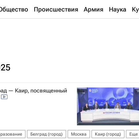
Общество
Происшествия
Армия
Наука
Ку
025
рад — Каир, посвященный
разование
Белград (город)
Москва
Каир (город)
Еще