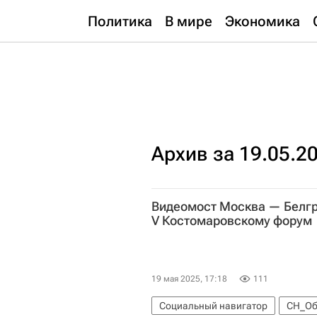
Политика
В мире
Экономика
Архив за 19.05.2
Видеомост Москва — Белг
V Костомаровскому форум
19 мая 2025, 17:18
111
Социальный навигатор
СН_Об