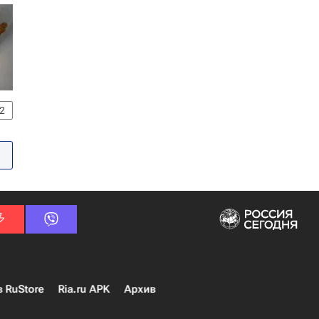
2
в RuStore
Ria.ru APK
Архив