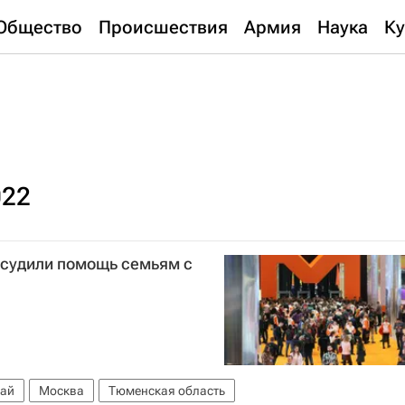
Общество
Происшествия
Армия
Наука
Ку
022
судили помощь семьям с
гай
Москва
Тюменская область