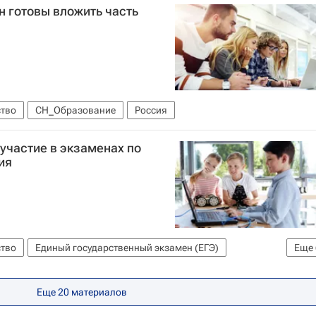
 готовы вложить часть
тво
СН_Образование
Россия
участие в экзаменах по
ия
тво
Единый государственный экзамен (ЕГЭ)
Еще
анитарный университет
й ядерный университет "МИФИ"
Еще 20 материалов
институт
Москва
СН_Образование
Россия