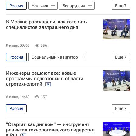
Россия
Нальчик
Белоруссия
Еще
7
Северо-Кавказский федеральный университет
В Москве рассказали, как готовить
Кабардино-Балкарский государственный университет им. Х.М. Бербекова
специалистов завтрашнего дня
Социальный навигатор
Общество
СН_Образование
инклюзия
9 июня, 09:00
956
Форум
Россия
Социальный навигатор
Еще
7
Москва
Общество
Инженеры решают все: новые
СН_Образование
программы подготовки в области
агротехнологий
Донской государственный технический университет
Ростов-на-Дону
Кем стать
8 июня, 14:33
157
Алексей Лысенков
Россия
Еще
7
Донской государственный технический университет
"Стартап как диплом" — инструмент
Социальный навигатор
развития технологического лидерства
в РФ