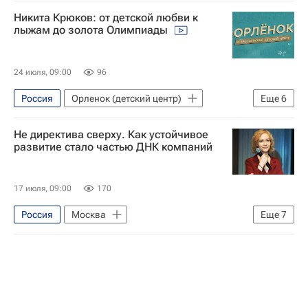
Никита Крюков: от детской любви к
лыжам до золота Олимпиады
24 июля, 09:00
96
Россия
Орленок (детский центр)
Еще
6
Социальный навигатор
Не директива сверху. Как устойчивое
Детские вопросы
развитие стало частью ДНК компаний
Юнкоры России сегодня
Медиалаборатория в "Орленке"
17 июля, 09:00
170
Краснодарский край
Подкаст
Россия
Москва
Еще
7
Социальный навигатор
ESG (экологическое, социальное и корпоративное управление)
Форум
Общество
Компания
сотрудники
персонал