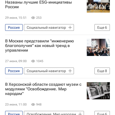
Названы лучшие ESG-инициативы
России
29 июня, 15:51
253
Россия
Социальный навигатор
Еще
6
Москва
Сбер
Совкомбанк
В Москве представили "инженерию
Компания
Форум
Общество
благополучия" как новый тренд в
управлении
27 июня, 09:00
1045
Россия
Социальный навигатор
Еще
8
Кирилл Котов
Москва
Форум
В Херсонской области создают музеи с
женщины
Бизнес
Благополучие
модулями "Освобождение. Мир
народам"
Человек
Анализ
23 июня, 11:00
948
Россия
Освобождение. Мир народам
Еще
6