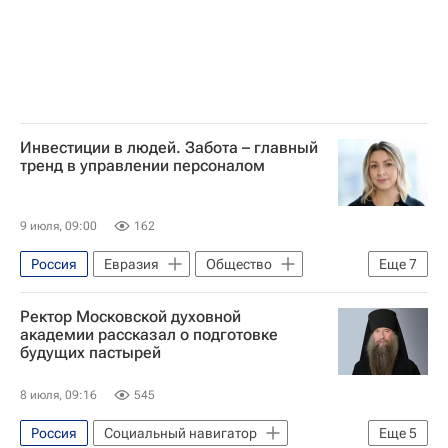
Инвестиции в людей. Забота – главный
тренд в управлении персоналом
9 июля, 09:00
162
Россия
Евразия
Общество
Еще
7
Социальный навигатор
AstraZeneca
Ректор Московской духовной
ESG (экологическое, социальное и корпоративное управление)
академии рассказал о подготовке
будущих пастырей
персонал
сотрудники
Компания
работодатель
8 июля, 09:16
545
Россия
Социальный навигатор
Еще
5