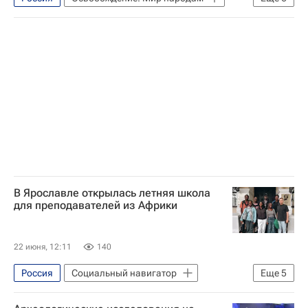
Освобождение. Путь к Победе
Херсонская область
Совинформбюро
Президентский фонд культурных инициатив
Социальный навигатор
Общество
В Ярославле открылась летняя школа
для преподавателей из Африки
22 июня, 12:11
140
Россия
Социальный навигатор
Еще
5
Ярославль
Африка
Кот-д'Ивуар