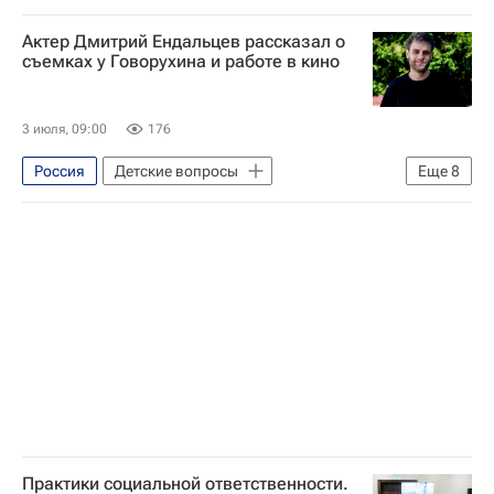
Московская духовная академия
Актер Дмитрий Ендальцев рассказал о
СН_Образование
Религия
съемках у Говорухина и работе в кино
Москва
Приемная кампания в вузы
3 июля, 09:00
176
Россия
Детские вопросы
Еще
8
Социальный навигатор
Юнкоры России сегодня
Орленок (детский центр)
Медиалаборатория в "Орленке"
Краснодарский край
Станислав Говорухин
Брюс Ли
Ридли Скотт
Практики социальной ответственности.