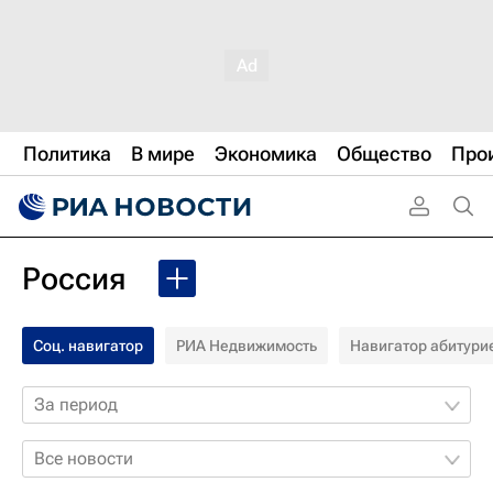
Политика
В мире
Экономика
Общество
Про
Россия
Соц. навигатор
РИА Недвижимость
Навигатор абитури
За период
Все новости