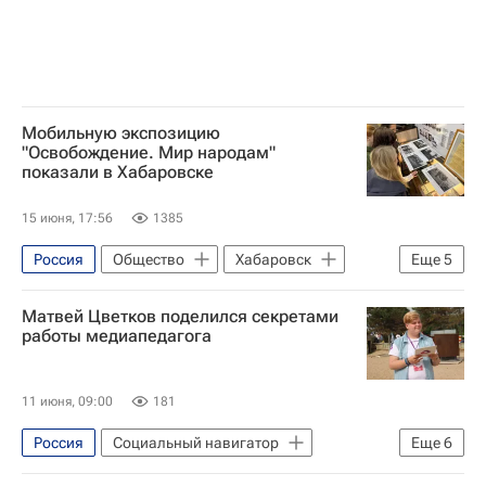
Мобильную экспозицию
"Освобождение. Мир народам"
показали в Хабаровске
15 июня, 17:56
1385
Россия
Общество
Хабаровск
Еще
5
Президентский фонд культурных инициатив
Матвей Цветков поделился секретами
Освобождение. Мир народам
работы медиапедагога
Освобождение. Путь к Победе
Социальный навигатор
11 июня, 09:00
181
Великая Отечественная война (1941-1945)
Россия
Социальный навигатор
Еще
6
Детские вопросы