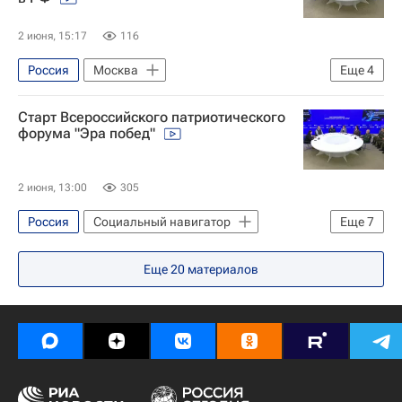
СН_Образование
Москва
Ростов-на-Дону
Российские инновации
2 июня, 15:17
116
Продовольственная безопасность
Россия
Москва
Еще
4
Государственный университет управления
Старт Всероссийского патриотического
Социальный навигатор
форума "Эра побед"
СН_Образование
Министерство науки и высшего образования РФ (Минобрнауки России)
2 июня, 13:00
305
Россия
Социальный навигатор
Еще
7
Москва
Еще
20
материалов
Национальный исследовательский ядерный университет "МИФИ"
Юнармия
Государственная корпорация по атомной энергии "Росатом"
СН_Образование
Орленок (детский центр)