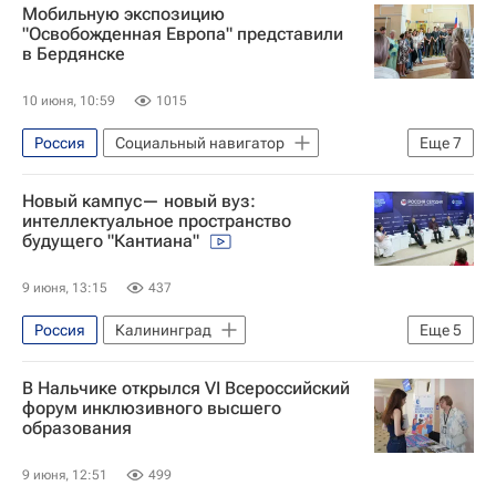
Мобильную экспозицию
Юнкоры России сегодня
"Освобожденная Европа" представили
в Бердянске
Медиалаборатория в "Орленке"
Орленок (детский центр)
10 июня, 10:59
1015
Краснодарский край
Фотография
Россия
Социальный навигатор
Еще
7
Бердянск
Донбасс
Новый кампус— новый вуз:
Совинформбюро
интеллектуальное пространство
будущего "Кантиана"
Президентский фонд культурных инициатив
Общество
9 июня, 13:15
437
Освобождение. Мир народам
Россия
Калининград
Еще
5
Освобождение. Путь к Победе
Балтийский федеральный университет
В Нальчике открылся VI Всероссийский
Москва
Социальный навигатор
форум инклюзивного высшего
образования
СН_Образование
кампус
9 июня, 12:51
499