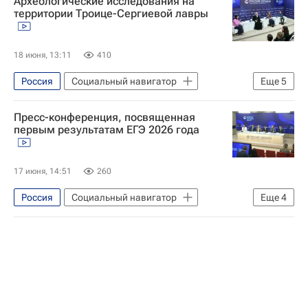
Археологические исследования на
СН_Образование
Общество
территории Троице-Сергиевой лавры
18 июня, 13:11
410
Россия
Социальный навигатор
Еще
5
Российская академия наук
Пресс-конференция, посвященная
Московская духовная академия
первым результатам ЕГЭ 2026 года
Свято-Троицкая Сергиева лавра (Троице-Сергиева Лавра)
Москва
Археология
17 июня, 14:51
260
Россия
Социальный навигатор
Еще
4
СН_Образование
Единый государственный экзамен (ЕГЭ)
Москва
Федеральная служба по надзору в сфере образования и науки (Рособрнадзор)