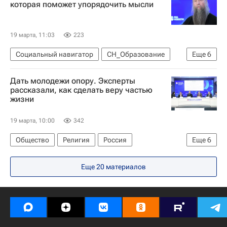
которая поможет упорядочить мысли
19 марта, 11:03
223
Социальный навигатор
СН_Образование
Еще
6
Религия
Русская православная церковь
Дать молодежи опору. Эксперты
Московская духовная академия
Россия
рассказали, как сделать веру частью
жизни
Москва
Религия
19 марта, 10:00
342
Общество
Религия
Россия
Еще
6
Наталья Тюрина
Социальный навигатор
Еще 20 материалов
МГПУ
Московская духовная академия
СН_Образование
Москва