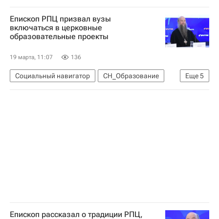
Наталья Тюрина
Епископ РПЦ призвал вузы
Российская национальная библиотека
включаться в церковные
образовательные проекты
Что не найдешь в учебнике
история
Московский педагогический государственный университет
19 марта, 11:07
136
Социальный навигатор
СН_Образование
Еще
5
Московская духовная академия
Религия
Россия
Москва
Религия
Епископ рассказал о традиции РПЦ,