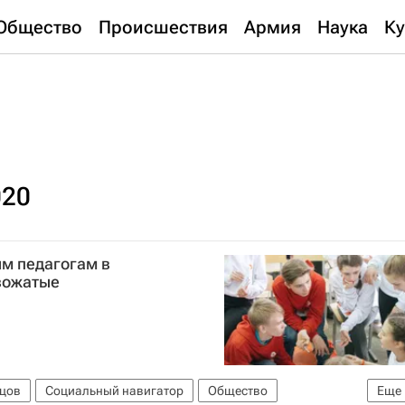
Общество
Происшествия
Армия
Наука
Ку
020
м педагогам в
 вожатые
вцов
Социальный навигатор
Общество
Еще