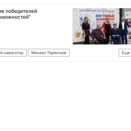
ии (Минпросвещения России)
ие победителей
зможностей"
й навигатор
Михаил Терентьев
Еще
дов