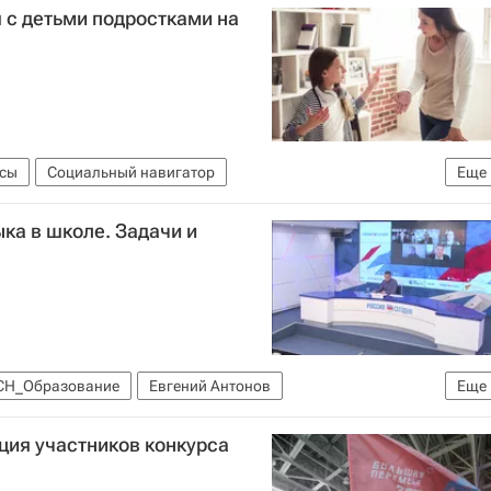
 с детьми подростками на
осы
Социальный навигатор
Еще
ка в школе. Задачи и
СН_Образование
Евгений Антонов
Еще
ция участников конкурса