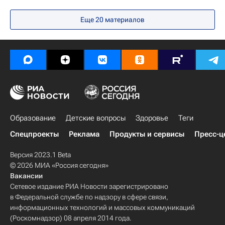
Освобождение. Путь к Победе
Еще 20 материалов
Херсонская область
Совинформбюро
Президентский фонд культурных инициатив
Россия
Социальный навигатор
Общество
Образование
Детские вопросы
Здоровье
Теги
Спецпроекты
Реклама
Продукты и сервисы
Пресс-ц
Версия 2023.1 Beta
© 2026 МИА «Россия сегодня»
Вакансии
Сетевое издание РИА Новости зарегистрировано
в Федеральной службе по надзору в сфере связи,
информационных технологий и массовых коммуникаций
(Роскомнадзор) 08 апреля 2014 года.