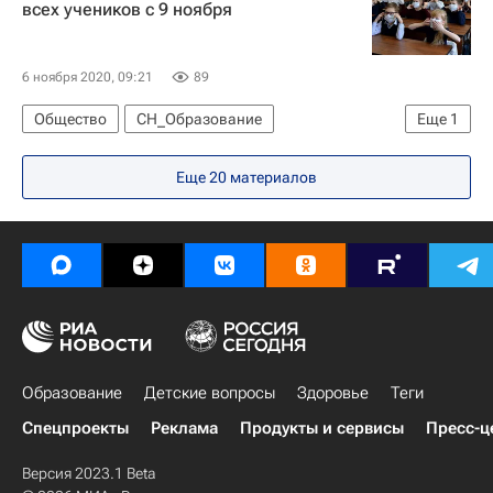
всех учеников с 9 ноября
6 ноября 2020, 09:21
89
Общество
СН_Образование
Еще
1
Социальный навигатор
Еще 20 материалов
Образование
Детские вопросы
Здоровье
Теги
Спецпроекты
Реклама
Продукты и сервисы
Пресс-ц
Версия 2023.1 Beta