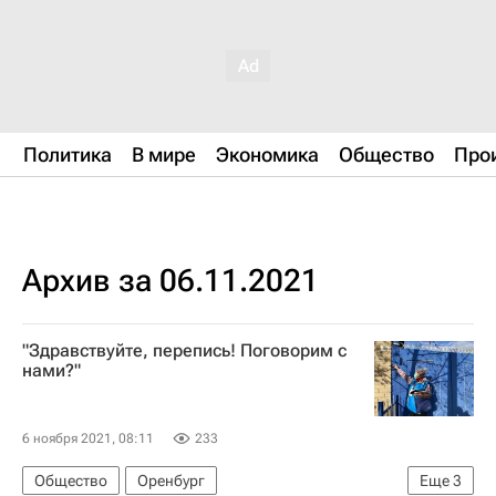
Политика
В мире
Экономика
Общество
Про
Архив за 06.11.2021
"Здравствуйте, перепись! Поговорим с
нами?"
6 ноября 2021, 08:11
233
Общество
Оренбург
Еще
3