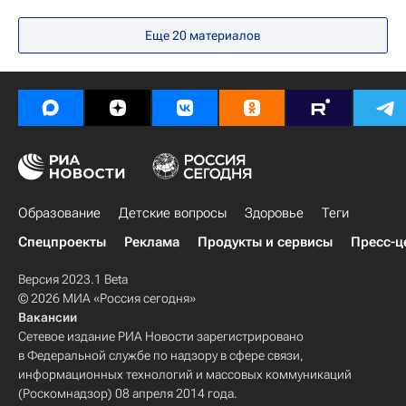
Что не найдешь в учебнике
Москва
Еще 20 материалов
Грозный
Российская академия наук
Россия
Археология
история
Образование
Детские вопросы
Здоровье
Теги
Спецпроекты
Реклама
Продукты и сервисы
Пресс-ц
Версия 2023.1 Beta
© 2026 МИА «Россия сегодня»
Вакансии
Сетевое издание РИА Новости зарегистрировано
в Федеральной службе по надзору в сфере связи,
информационных технологий и массовых коммуникаций
(Роскомнадзор) 08 апреля 2014 года.