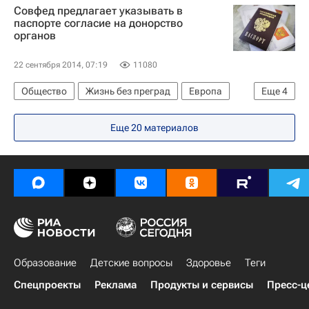
Совфед предлагает указывать в
паспорте согласие на донорство
органов
22 сентября 2014, 07:19
11080
Общество
Жизнь без преград
Европа
Еще
4
Весь мир
Совет Федерации РФ
Здоровье
Еще 20 материалов
Россия
Образование
Детские вопросы
Здоровье
Теги
Спецпроекты
Реклама
Продукты и сервисы
Пресс-ц