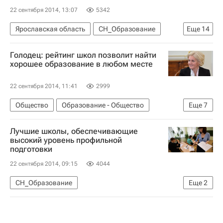
22 сентября 2014, 13:07
5342
Ярославская область
СН_Образование
Еще
14
Москва
Тамбовская область
Голодец: рейтинг школ позволит найти
Лучшие школы России: рейтинги и мониторинги
хорошее образование в любом месте
Европа
Центральный ФО
Весь мир
22 сентября 2014, 11:41
2999
Лидия Антонова
Ольга Голодец
Общество
Образование - Общество
Еще
7
Наталья Третьяк
Россия сегодня
СН_Образование
Администрация Тамбовской области
Лучшие школы, обеспечивающие
Лучшие школы России: рейтинги и мониторинги
Министерство образования и науки ДНР
высокий уровень профильной
подготовки
Весь мир
Европа
Ольга Голодец
Правительство Московской области
Россия
22 сентября 2014, 09:15
4044
Министерство науки и высшего образования РФ (Минобрнауки России)
Россия
СН_Образование
Еще
2
Лучшие школы России: рейтинги и мониторинги
Россия сегодня