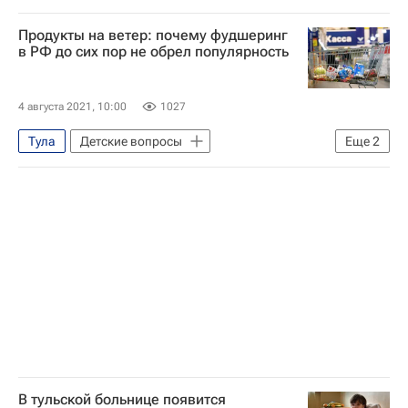
Что не найдешь в учебнике
Казань
Продукты на ветер: почему фудшеринг
Москва
Алексей Воронцов
в РФ до сих пор не обрел популярность
Наталья Лосева
Владимир Гриценко
Куликово поле (заповедник)
история
4 августа 2021, 10:00
1027
Тула
Детские вопросы
Еще
2
Многодетные семьи
Социальный навигатор
В тульской больнице появится