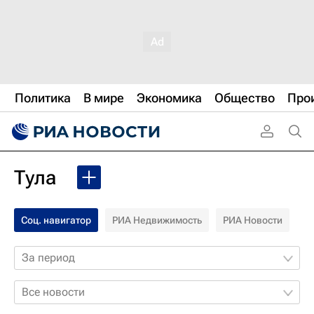
Политика
В мире
Экономика
Общество
Про
Тула
Соц. навигатор
РИА Недвижимость
РИА Новости
За период
Все новости