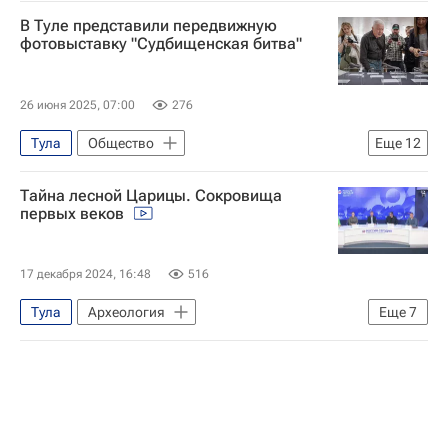
В Туле представили передвижную
фотовыставку "Судбищенская битва"
26 июня 2025, 07:00
276
Тула
Общество
Еще
12
Социальный навигатор
Тайна лесной Царицы. Сокровища
Что не найдешь в учебнике
первых веков
Орловская область
Тульская область
Николай Макаров
Иван Грозный
17 декабря 2024, 16:48
516
Владимир Гриценко
Тула
Археология
Еще
7
Российская академия наук
Социальный навигатор
Министерство культуры Российской Федерации (Минкультуры России)
Что не найдешь в учебнике
Куликово поле (заповедник)
история
Тульская область
Владимир Гриценко
Наука
Алексей Воронцов