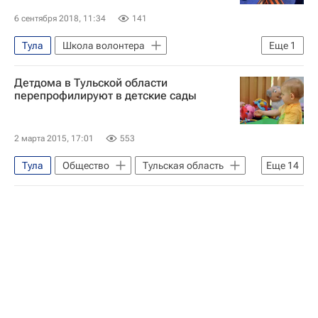
6 сентября 2018, 11:34
141
Тула
Школа волонтера
Еще
1
Волонтерство в России
Детдома в Тульской области
перепрофилируют в детские сады
2 марта 2015, 17:01
553
Тула
Общество
Тульская область
Еще
14
Тульская область
Жизнь без преград
Киреевск
Новомосковск (Тульская область)
Узловая
Центральный ФО
Узловский район
Весь мир
Европа
Киреевский район