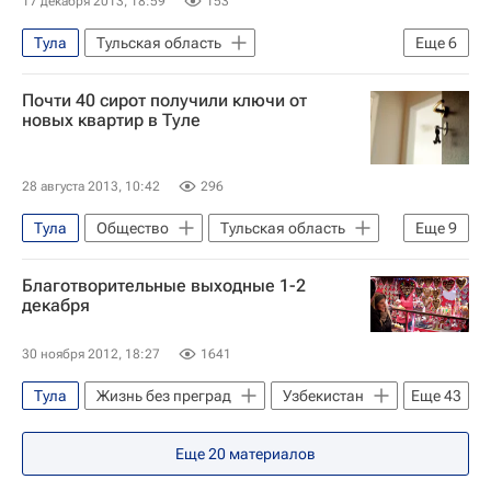
17 декабря 2013, 18:59
153
Правительство Тульской области
Тула
Тульская область
Еще
6
Детские вопросы
Россия
Жизнь без преград
Европа
Почти 40 сирот получили ключи от
Центральный ФО
Весь мир
новых квартир в Туле
Детские вопросы
Россия
28 августа 2013, 10:42
296
Тула
Общество
Тульская область
Еще
9
Жизнь без преград
Европа
Благотворительные выходные 1-2
Центральный ФО
Весь мир
декабря
Владимир Груздев
30 ноября 2012, 18:27
1641
Администрация г. Тулы
Тула
Жизнь без преград
Узбекистан
Еще
43
Правительство Тульской области
Краснознаменск
Санкт-Петербург
Детские вопросы
Россия
Еще
20
материалов
Белоруссия