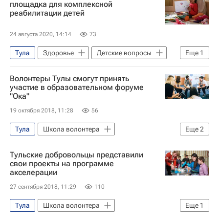
площадка для комплексной
реабилитации детей
24 августа 2020, 14:14
73
Тула
Здоровье
Детские вопросы
Еще
1
Россия
Волонтеры Тулы смогут принять
участие в образовательном форуме
"Ока"
19 октября 2018, 11:28
56
Тула
Школа волонтера
Еще
2
Федеральное агентство по делам молодежи (Росмолодежь)
Тульские добровольцы представили
Волонтерство в России
свои проекты на программе
акселерации
27 сентября 2018, 11:29
110
Тула
Школа волонтера
Еще
1