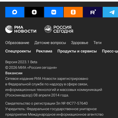
Московская область (Подмосковье)
Великобритания
Москва
Новосибирск
Испания
Украина
Ярославская область
Энгельс
Новосибирская область
Тюмень
Образование
Киев
Киргизия
Детские вопросы
Здоровье
Теги
Саратовская область
Уральский ФО
Спецпроекты
Реклама
Продукты и сервисы
Пресс-ц
Северо-Западный ФО
Весь мир
Версия 2023.1 Beta
Сибирский ФО
Тульская область
© 2026 МИА «Россия сегодня»
Вакансии
Европа
Центральный ФО
Азия
Сетевое издание РИА Новости зарегистрировано
Приволжский ФО
Тюменская область
в Федеральной службе по надзору в сфере связи,
информационных технологий и массовых коммуникаций
Эммануил Виторган
(Роскомнадзор) 08 апреля 2014 года.
Людмила Улицкая*
Свидетельство о регистрации Эл № ФС77-57640
Владимир Ленин (Владимир Ульянов)
Учредитель: Федеральное государственное унитарное
предприятие Международное информационное агентство
Михаил Горбачев
Татьяна Комарова