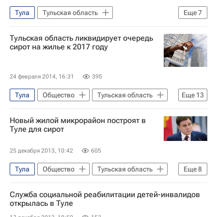
Тула
Тульская область
Еще
7
Жизнь без преград
Европа
Тульская область ликвидирует очередь
Центральный ФО
Весь мир
сирот на жилье к 2017 году
Фонд "Обнаженные сердца"
Интермузей
Россия
24 февраля 2014, 16:31
395
Тула
Общество
Тульская область
Еще
13
Жизнь без преград
Богородицк
Новый жилой микрорайон построят в
Алексин
Узловая
Туле для сирот
Центральный ФО
Узловский район
25 декабря 2013, 10:42
605
Алексинский район
Весь мир
Тула
Общество
Тульская область
Еще
8
Европа
Богородицкий район
Жизнь без преград
Центральный ФО
Правительство Тульской области
Служба социальной реабилитации детей-инвалидов
Весь мир
Европа
Детские вопросы
Россия
открылась в Туле
Владимир Груздев