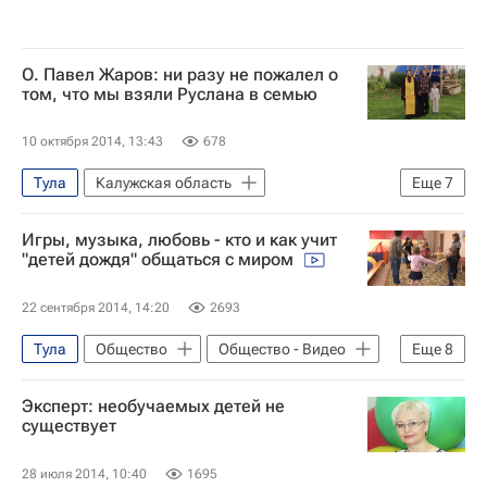
Владимир Груздев
Администрация г. Тулы
Детские вопросы
Россия
О. Павел Жаров: ни разу не пожалел о
том, что мы взяли Руслана в семью
10 октября 2014, 13:43
678
Тула
Калужская область
Еще
7
Тульская область
Жизнь без преград
Игры, музыка, любовь - кто и как учит
Центральный ФО
Весь мир
"детей дождя" общаться с миром
Европа
Детские вопросы
Россия
22 сентября 2014, 14:20
2693
Тула
Общество
Общество - Видео
Еще
8
Видео
Тульская область
Эфир
Эксперт: необучаемых детей не
Жизнь без преград
Центральный ФО
существует
Весь мир
Европа
Россия
28 июля 2014, 10:40
1695