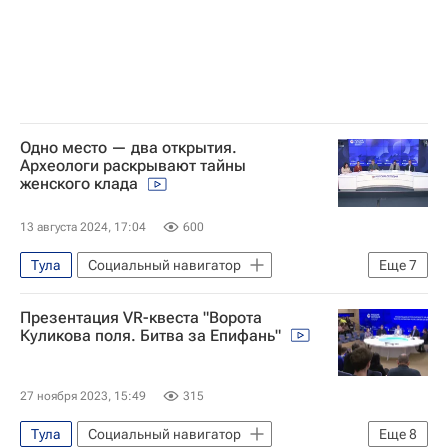
Куликово поле (заповедник)
история
Одно место — два открытия.
Археологи раскрывают тайны
женского клада
13 августа 2024, 17:04
600
Тула
Социальный навигатор
Еще
7
Что не найдешь в учебнике
Презентация VR-квеста "Ворота
Тульская область
Владимир Гриценко
Куликова поля. Битва за Епифань"
Алексей Воронцов
Куликово поле (заповедник)
история
27 ноября 2023, 15:49
315
Археология
Тула
Социальный навигатор
Еще
8