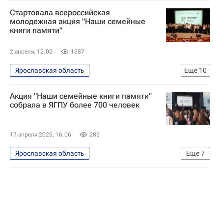
Стартовала всероссийская
молодежная акция "Наши семейные
книги памяти"
2 апреля, 12:02
1287
Ярославская область
Еще
10
Социальный навигатор
Акция "Наши семейные книги памяти"
СН_Образование
Общество
собрала в ЯГПУ более 700 человек
Ярославль
Россия
Москва
Сергей Кравцов
Музей Победы
17 апреля 2025, 16:06
285
Федеральное агентство по делам молодежи (Росмолодежь)
Ярославская область
Еще
7
Российское общество "Знание"
Социальный навигатор
Общество
Россия
Великая Отечественная война (1941-1945)
Ярославль