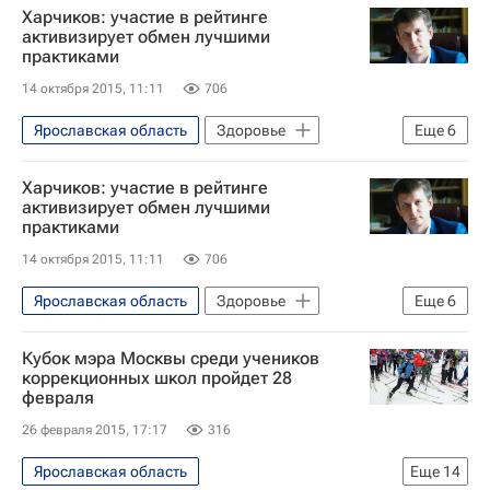
Харчиков: участие в рейтинге
Свердловская область
Сироты
Здоровье
активизирует обмен лучшими
практиками
Здоровье
Россия
14 октября 2015, 11:11
706
Ярославская область
Здоровье
Еще
6
Ярославль
Европа
Харчиков: участие в рейтинге
Центральный ФО
Весь мир
активизирует обмен лучшими
практиками
Поликлиники России
Россия
14 октября 2015, 11:11
706
Ярославская область
Здоровье
Еще
6
Ярославль
Европа
Кубок мэра Москвы среди учеников
Центральный ФО
Весь мир
коррекционных школ пройдет 28
февраля
Поликлиники России
Россия
26 февраля 2015, 17:17
316
Ярославская область
Еще
14