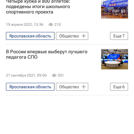
Четыре кубка и 800 атлетов:
СН_Образование
Россия
подведены итоги школьного
спортивного проекта
Общество
Министерство просвещения России (Минпросвещения России)
19 апреля 2022, 13:36
210
Ярославская область
Общество
Еще
7
Россия
В России впервые выберут лучшего
Ярославский государственный технический университет
педагога СПО
Социальный навигатор
СН_Образование
Ярославль
27 сентября 2021, 09:00
301
Спорт
ГТО
Ярославская область
Общество
Еще
6
Образование
Московская область (Подмосковье)
СН_Образование
Социальный навигатор
Россия
Министерство просвещения России (Минпросвещения России)