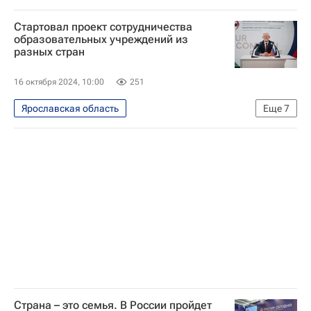
Сергей Кравцов
Социальный навигатор
Общество
Министерство просвещения России (Минпросвещения России)
Стартовал проект сотрудничества
Россия
Ярославль
образовательных учреждений из
разных стран
Юрий Баранов
Великая Отечественная война (1941-1945)
16 октября 2024, 10:00
251
Министерство просвещения России (Минпросвещения России)
Ярославская область
Еще
7
Социальный навигатор
СН_Образование
Общество
Азия
Европа
Российская академия образования
Российское общество "Знание"
Страна – это семья. В России пройдет