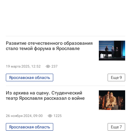
80-летие Победы в Великой Отечественной войне
Российское общество "Знание"
Развитие отечественного образования
стало темой форума в Ярославле
19 марта 2025, 12:52
237
Ярославская область
Еще
9
Социальный навигатор
Из архива на сцену. Студенческий
СН_Образование
Ярославль
театр Ярославля рассказал о войне
Ольга Васильева
Российская академия образования
26 ноября 2024, 09:00
1225
Общество
Россия
Ярославская область
Еще
7