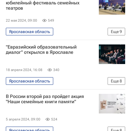
юбилейный фестиваль семейных
театров
22 мая 2024, 09:00
549
Ярославская область
Еще
9
Социальный навигатор
Россия
"Евразийский образовательный
Москва
Евгений Князев
диалог" открылся в Ярославле
Год семьи
Детские вопросы
Общество
Культура
18 апреля 2024, 16:08
340
Новости культуры
Ярославская область
Еще
8
Социальный навигатор
В России второй раз пройдет акция
СН_Образование
Общество
"Наши семейные книги памяти"
Ярославль
Россия
Сергей Кравцов
5 апреля 2024, 09:00
524
Российская академия образования
Ярославская область
Еще
8