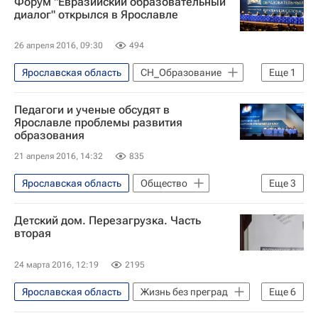
Форум "Евразийский образовательный
Красноярский край
Новосибирск
диалог" открылся в Ярославле
Пермский край
Омская область
26 апреля 2016, 09:30
494
Архангельская область
Москва
Ярославская область
СН_Образование
Еще
1
Ханты-Мансийский автономный округ
Ярославль
Алтайский край
Жизнь без преград
Педагоги и ученые обсудят в
Мурманская область
Ярославле проблемы развития
образования
Республика Северная Осетия - Алания
21 апреля 2016, 14:32
835
Архангельск
Барнаул
Ярославская область
Общество
Еще
3
Владикавказ
Волгоград
Образование - Общество
Кемерово
Краснодар
Детский дом. Перезагрузка. Часть
СН_Образование
Ярославль
Красноярск
Мурманск
Омск
вторая
Пермь
Санкт-Петербург
Тюмень
24 марта 2016, 12:19
2195
Ханты-Мансийск
Ярославль
Ярославская область
Жизнь без преград
Еще
6
Русфонд
Общество
Смоленская область
Регистр доноров костного мозга