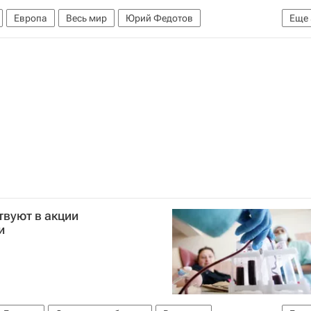
Европа
Весь мир
Юрий Федотов
Еще
ьная служба по контролю за оборотом наркотиков РФ
 преступности
Здоровье
Россия
вуют в акции
и