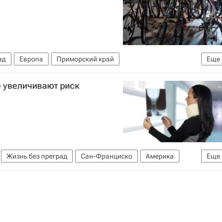
ад
Европа
Приморский край
Еще
р
Школа волонтера
Детские вопросы
Россия
е увеличивают риск
Жизнь без преград
Сан-Франциско
Америка
Еще
ерная Америка
США
Здоровье