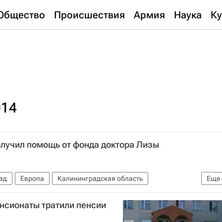
Общество
Происшествия
Армия
Наука
Ку
014
олучил помощь от фонда доктора Лизы
ад
Европа
Калининградская область
Еще
р
Елизавета Глинка
Россия
нсионаты тратили пенсии