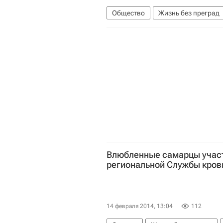
Общество
Жизнь без преград
Вячеслав Апанасенко
Федерал
Управление ООН по наркотикам и
Влюбленные самарцы участ
региональной Службы кров
14 февраля 2014, 13:04
112