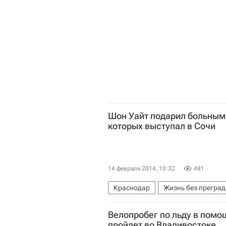
Игорь Реморенко
Россия
Шон Уайт подарил больным
которых выступал в Сочи
14 февраля 2014, 10:32
481
Краснодар
Жизнь без преград
Южный ФО
Шон Уайт
Пара
Велопробег по льду в помо
Детские вопросы
Россия
пройдет во Владивостоке