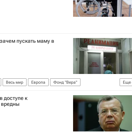
зачем пускать маму в
Весь мир
Европа
Фонд "Вера"
Еще
РФ (Минздрав России)
Здоровье
Детские вопросы
в доступе к
 вредны