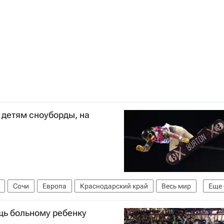
 детям сноуборды, на
Сочи
Европа
Краснодарский край
Весь мир
Еще
лимпийские игры
Олимпийские игры 2014
щь больному ребенку