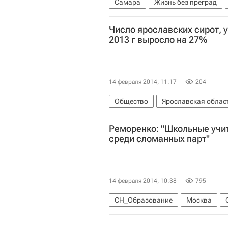
Самара
Жизнь без преград
Приволжский ФО
Россия
Число ярославских сирот, у
2013 г выросло на 27%
14 февраля 2014, 11:17
204
Общество
Ярославская облас
Весь мир
Правительство Ярос
Реморенко: "Школьные учи
среди сломанных парт"
14 февраля 2014, 10:38
795
СН_Образование
Москва
Лучшие школы России: рейтинги 