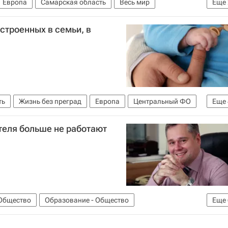
Европа
Самарская область
Весь мир
Еще
строенных в семьи, в
ть
Жизнь без преград
Европа
Центральный ФО
Еще
лавской области
Детские вопросы
Россия
теля больше не работают
Общество
Образование - Общество
Еще
и мониторинги
Центральный ФО
Весь мир
Европа