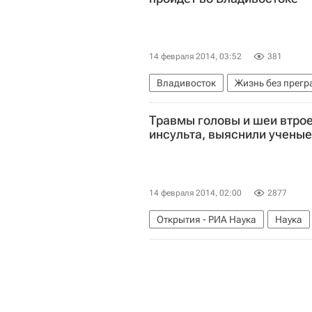
14 февраля 2014, 03:52
381
Владивосток
Жизнь без прегр
Дальневосточный ФО
Весь ми
Травмы головы и шеи втро
инсульта, выяснили ученые
14 февраля 2014, 02:00
2877
Открытия - РИА Наука
Наука
Калифорния
Весь мир
Сев