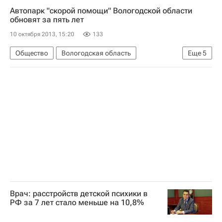
Автопарк "скорой помощи" Вологодской области
Европа
Весь мир
обновят за пять лет
Первый канал (телеканал)
Школа волонтера
10 октября 2013, 15:20
133
Россия
Общество
Вологодская область
Еще
5
Жизнь без преград
Европа
Северо-Западный ФО
Весь мир
Россия
Врач: расстройств детской психики в
РФ за 7 лет стало меньше на 10,8%