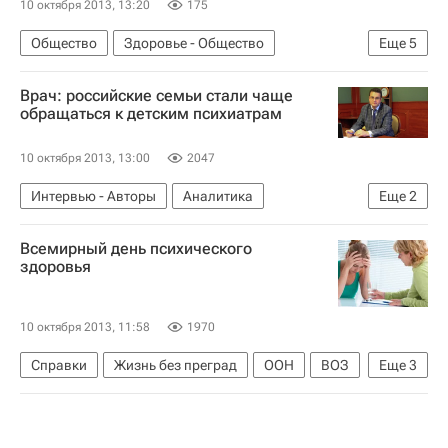
10 октября 2013, 13:20
175
Общество
Здоровье - Общество
Еще
5
Жизнь без преград
Весь мир
Европа
Врач: российские семьи стали чаще
Детские вопросы
Россия
обращаться к детским психиатрам
10 октября 2013, 13:00
2047
Интервью - Авторы
Аналитика
Еще
2
Жизнь без преград
Детские вопросы
Всемирный день психического
здоровья
10 октября 2013, 11:58
1970
Справки
Жизнь без преград
ООН
ВОЗ
Еще
3
Министерство здравоохранения РФ (Минздрав России)
Международная организация труда