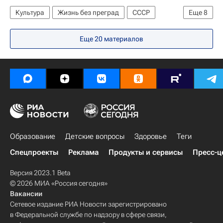
Культура
Жизнь без преград
СССР
Еще
8
Дальневосточный ФО
Европа
Весь мир
Еще 20 материалов
Эдвард Радзинский
Юрий Соломин
Сергей Женовач
Малый театр
Россия
Образование
Детские вопросы
Здоровье
Теги
Спецпроекты
Реклама
Продукты и сервисы
Пресс-ц
Версия 2023.1 Beta
© 2026 МИА «Россия сегодня»
Вакансии
Сетевое издание РИА Новости зарегистрировано
в Федеральной службе по надзору в сфере связи,