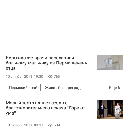
Здоровье
Бельгийские врачи пересадили
больному мальчику из Перми печень
отца
10 октября 2013, 10:30
765
Пермский край
Жизнь без преград
Еще
6
Бельгия
Европа
Весь мир
Малый театр начнет сезон с
Приволжский ФО
Детские вопросы
благотворительного показа "Горе от
ума"
Россия
10 октября 2013, 03:37
509