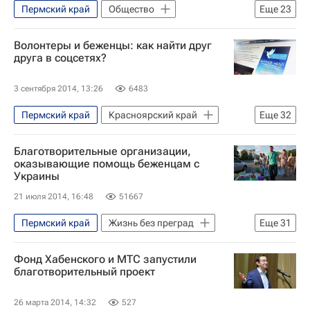
Пермский край
Общество
Еще
23
Новосибирская область
Новосибирск
Жизнь без преград
Дальневосточный ФО
Волонтеры и беженцы: как найти друг
Владивосток
Казань
Свердловская область
Уральский ФО
друга в соцсетях?
Санкт-Петербург
Пермь
Приморский край
Сибирский ФО
3 сентября 2014, 13:26
6483
Екатеринбург
Нижний Новгород
Республика Татарстан (Татарстан)
Пермский край
Красноярский край
Еще
32
Новосибирская область
Нижегородская область
Весь мир
Новости Подмосковья
Дальневосточный ФО
Европа
Северо-Западный ФО
Благотворительные организации,
Жизнь без преград
Украина
Свердловская область
Уральский ФО
Приволжский ФО
Фонд Тимченко
оказывающие помощь беженцам с
Украины
Санкт-Петербург
Заозерный
Приморский край
Сибирский ФО
пожилые
Россия
21 июля 2014, 16:48
51667
Красноярск
Ногинск
Анапа
Республика Татарстан (Татарстан)
Севастополь
Пермский край
Жизнь без преград
Еще
31
Нижегородская область
Весь мир
Московская область (Подмосковье)
Тюменская область
Липецкая область
Европа
Северо-Западный ФО
Фонд Хабенского и МТС запустили
Донецк
Луганская область
Смоленская область
Приволжский ФО
Фонд Тимченко
благотворительный проект
Нижний Новгород
Ногинский район
Ленинградская область
пожилые
Россия
26 марта 2014, 14:32
527
Рыбинский район
Сибирский ФО
Ростов-на-Дону
Ярославская область