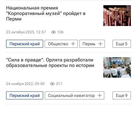
Национальная премия
"Корпоративный музей" пройдет в
Перми
23 октября 2025, 12:57
106
Пермский край
Общество
Пермь
Еще
5
Россия
Владимир Путин
"Сила в правде". Орлята разработали
Уралкалий
Социальный навигатор
образовательные проекты по истории
80-летие Победы в Великой Отечественной войне
24 ноября 2022, 09:00
317
Пермский край
Социальный навигатор
Еще
9
Общество
Тверская область
Севастополь
Молодая гвардия
СН_Образование
Россия
Орленок (детский центр)
история