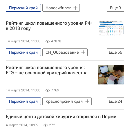
Пермский край
Новосибирск
Еще
9
Южный ФО
Центральный ФО
Курская область
Тверская область
Республика Башкортостан
Культура
Краснодарский край
Республика Марий Эл
Рейтинг школ повышенного уровня РФ
Жизнь без преград
Европа
Нижегородская область
Псковская область
в 2013 году
Весь мир
Константин Хабенский
Донецкая область
Весь мир
Оренбургская область
14 марта 2014, 11:00
47878
МТС
Детские вопросы
Россия
Европа
Северо-Западный ФО
Тульская область
Москва
Пермский край
СН_Образование
Еще
56
Приволжский ФО
Помощь
Республика Башкортостан
Красноярский край
Фонд "Предание"
ВКонтакте
Республика Мордовия
Рейтинг школ повышенного уровня:
Саратовская область
Деятельность волонтерских организаций в России
Ульяновская область
ЕГЭ – не основной критерий качества
Республика Бурятия
Новосибирск
Здоровье
Москва-река
Россия
Ставропольский край
Украина
Кабардино-Балкарская Республика (КБР)
Весь мир
Европа
14 марта 2014, 11:00
7769
Белгородская область
Курская область
Елизавета Глинка
Пермский край
Красноярский край
Еще
24
Ямало-Ненецкий автономный округ (ЯНАО)
Справедливая помощь
Саратовская область
Новосибирск
Новости Подмосковья
Единый центр детской хирургии открылся в Перми
Русская православная церковь
Ямало-Ненецкий автономный округ (ЯНАО)
Владимирская область
4 марта 2014, 10:09
272
Российский детский фонд
Новости Подмосковья