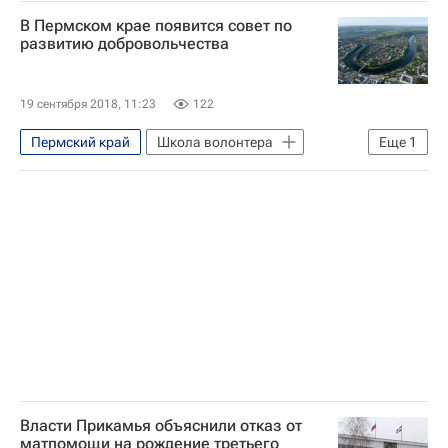
Удмуртская Республика (Удмуртия)
В Пермском крае появится совет по
Чувашская Республика (Чувашия)
развитию добровольчества
Омская область
Ростовская область
Тверская область
19 сентября 2018, 11:23
122
Кемеровская область
Пермский край
Школа волонтера
Еще
1
Свердловская область
Волонтерство в России
Волонтерство в России
Республика Крым
Республика Северная Осетия - Алания
Власти Прикамья объяснили отказ от
матпомощи на рождение третьего