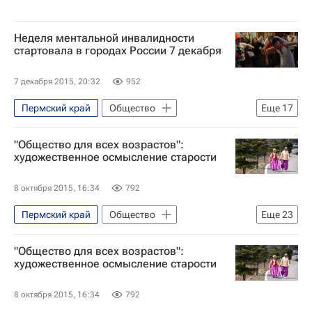
Неделя ментальной инвалидности
стартовала в городах России 7 декабря
7 декабря 2015, 20:32
952
Пермский край
Общество
Еще
17
Владимирская область
"Общество для всех возрастов":
Архангельская область
Москва
художественное осмысление старости
Жизнь без преград
8 октября 2015, 16:34
792
Республика Башкортостан
Пермский край
Общество
Еще
23
Ставропольский край
Санкт-Петербург
Новосибирск
Жизнь без преград
Нижний Новгород
Самара
"Общество для всех возрастов":
Владивосток
Казань
Владимир
Ставрополь
Воронеж
художественное осмысление старости
Санкт-Петербург
Пермь
Архангельск
Уфа
Пермь
8 октября 2015, 16:34
792
Екатеринбург
Нижний Новгород
Перспектива
Здоровье