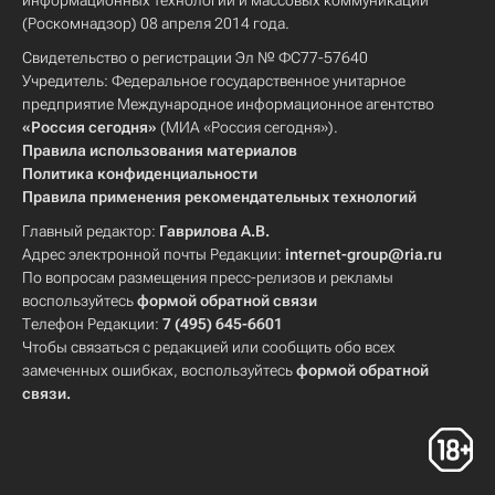
информационных технологий и массовых коммуникаций
(Роскомнадзор) 08 апреля 2014 года.
Санкт-Петербург
Сахалинская область
Свидетельство о регистрации Эл № ФС77-57640
Магаданская область
Учредитель: Федеральное государственное унитарное
Хабаровский край
Томская область
предприятие Международное информационное агентство
«Россия сегодня»
(МИА «Россия сегодня»).
Республика Татарстан (Татарстан)
Правила использования материалов
Новосибирская область
Политика конфиденциальности
Правила применения рекомендательных технологий
Самарская область
Главный редактор:
Гаврилова А.В.
Калининградская область
Адрес электронной почты Редакции:
internet-group@ria.ru
Волгоградская область
По вопросам размещения пресс-релизов и рекламы
воспользуйтесь
формой обратной связи
Еврейская автономная область
Телефон Редакции:
7 (495) 645-6601
Ханты-Мансийский АО
Чтобы связаться с редакцией или сообщить обо всех
замеченных ошибках, воспользуйтесь
формой обратной
Республика Калмыкия
связи
.
Московская область (Подмосковье)
Чувашская Республика (Чувашия)
Центральный ФО