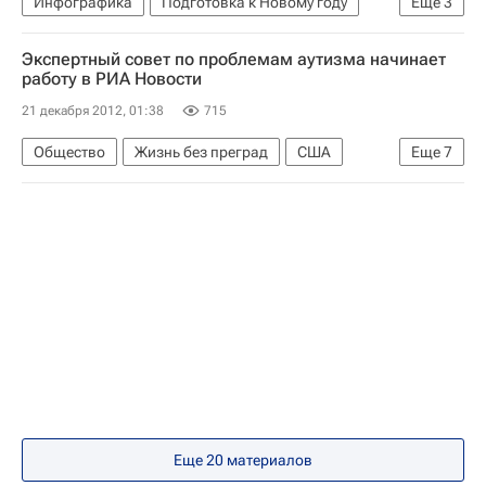
Инфографика
Подготовка к Новому году
Еще
3
Фонд "Подари жизнь"
The Beatles
Детские вопросы
Москва
Новый год
Благотворительный фонд "Старость в радость"
Экспертный совет по проблемам аутизма начинает
работу в РИА Новости
Здоровье
Детские вопросы
Россия
21 декабря 2012, 01:38
715
Общество
Жизнь без преград
США
Еще
7
Европа
Америка
Весь мир
Северная Америка
Министерство здравоохранения РФ (Минздрав России)
Диагноз, которого нет
Россия
Еще 20 материалов