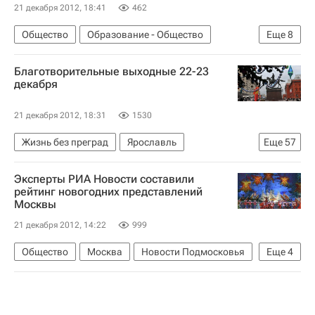
21 декабря 2012, 18:41
462
Общество
Образование - Общество
Еще
8
Жизнь без преград
Сочи
Европа
Благотворительные выходные 22-23
Краснодарский край
Весь мир
декабря
Южный ФО
Детские вопросы
Россия
21 декабря 2012, 18:31
1530
Жизнь без преград
Ярославль
Еще
57
Красноярск
Ижевск
Калининград
Эксперты РИА Новости составили
Барнаул
Тверь
Санкт-Петербург
рейтинг новогодних представлений
Москвы
Пермь
Березовский район
Псков
21 декабря 2012, 14:22
999
Алейск
Воронеж
Смоленск
Бийск
Европа
Хабаровск
Белоруссия
Общество
Москва
Новости Подмосковья
Еще
4
Ростовская область
Иркутск
Китай
Подготовка к Новому году
Детские вопросы
Самара
Москва
Красноярский край
Дед Мороз
Новый год