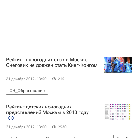
Томск
Новосибирск
Одесса
Иркутская область
Новосибирская область
Тверская область
Дальневосточный ФО
Азия
Ярославская область
Самарская область
Сибирский ФО
Одесская область
Воронежская область
Псковская область
Южный ФО
Рейтинг новогодних елок в Москве:
Снеговик не должен стать Кинг-Конгом
Центральный ФО
Украина
Калининградская область
Алтайский край
21 декабря 2012, 13:00
210
Хабаровский край
Томская область
СН_Образование
Удмуртская Республика (Удмуртия)
Весь мир
Пермский край
Северо-Западный ФО
Рейтинг детских новогодних
представлений Москвы в 2013 году
Смоленская область
Приволжский ФО
Администрация г. Ижевска
21 декабря 2012, 13:00
2930
Федеральное медико-биологическое агентство (ФМБА России)