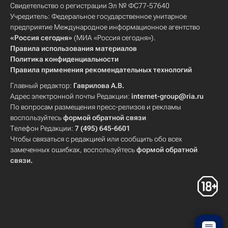
Свидетельство о регистрации Эл № ФС77-57640
Томская область
Учредитель: Федеральное государственное унитарное
Удмуртская Республика (Удмуртия)
предприятие Международное информационное агентство
«Россия сегодня»
(МИА «Россия сегодня»).
Весь мир
Пермский край
Правила использования материалов
Северо-Западный ФО
Политика конфиденциальности
Правила применения рекомендательных технологий
Смоленская область
Приволжский ФО
Главный редактор:
Гаврилова А.В.
Администрация г. Ижевска
Адрес электронной почты Редакции:
internet-group@ria.ru
Федеральное медико-биологическое агентство (ФМБА России)
По вопросам размещения пресс-релизов и рекламы
Фонд "Подари жизнь"
The Beatles
воспользуйтесь
формой обратной связи
Телефон Редакции:
7 (495) 645-6601
Благотворительный фонд "Старость в радость"
Чтобы связаться с редакцией или сообщить обо всех
Здоровье
Детские вопросы
замеченных ошибках, воспользуйтесь
формой обратной
связи
.
Россия