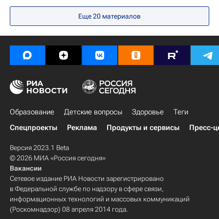
Красноярский край
Томск
Еще
20
материалов
Новосибирск
Одесса
Иркутская область
Новосибирская область
Тверская область
Дальневосточный ФО
Азия
Ярославская область
Образование
Детские вопросы
Здоровье
Теги
Самарская область
Сибирский ФО
Спецпроекты
Реклама
Продукты и сервисы
Пресс-ц
Одесская область
Версия 2023.1 Beta
Воронежская область
© 2026 МИА «Россия сегодня»
Псковская область
Южный ФО
Вакансии
Сетевое издание РИА Новости зарегистрировано
Центральный ФО
Украина
в Федеральной службе по надзору в сфере связи,
Калининградская область
информационных технологий и массовых коммуникаций
(Роскомнадзор) 08 апреля 2014 года.
Алтайский край
Хабаровский край