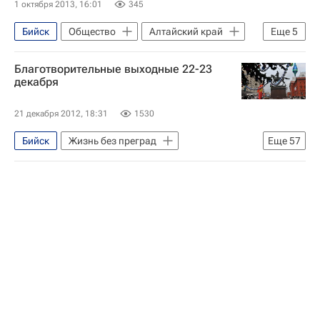
1 октября 2013, 16:01
345
Бийск
Общество
Алтайский край
Еще
5
Жизнь без преград
Весь мир
Благотворительные выходные 22-23
Европа
Сибирский ФО
Россия
декабря
21 декабря 2012, 18:31
1530
Бийск
Жизнь без преград
Еще
57
Ярославль
Красноярск
Ижевск
Калининград
Барнаул
Тверь
Санкт-Петербург
Пермь
Березовский район
Псков
Алейск
Воронеж
Смоленск
Европа
Хабаровск
Белоруссия
Ростовская область
Иркутск
Китай
Самара
Москва