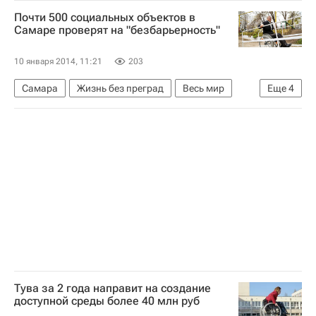
Весь мир
Ольга Баталина
Почти 500 социальных объектов в
Комитет ГД по вопросам семьи, женщин и детей
Самаре проверят на "безбарьерность"
Здоровье
Россия
10 января 2014, 11:21
203
Самара
Жизнь без преград
Весь мир
Еще
4
Европа
Самарская область
Приволжский ФО
Россия
Тува за 2 года направит на создание
доступной среды более 40 млн руб