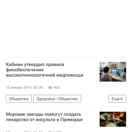
Детские вопросы
Россия
Кабмин утвердил правила
финобеспечения
высокотехнологичной медпомощи
10 января 2014, 08:36
403
Общество
Здоровье - Общество
Еще
6
Жизнь без преград
Весь мир
Европа
Морские звезды помогут создать
Министерство здравоохранения РФ (Минздрав России)
лекарство от инсульта в Приморье
Здоровье
Россия