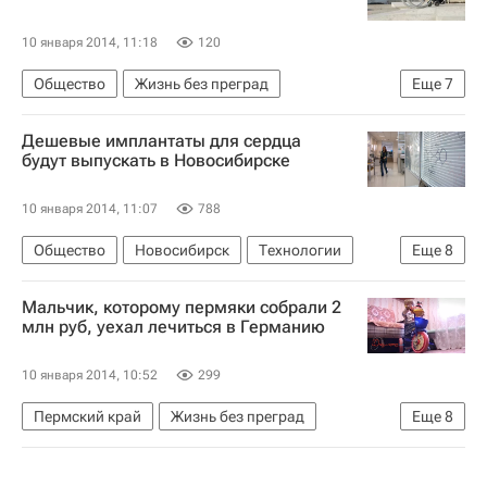
10 января 2014, 11:18
120
Общество
Жизнь без преград
Еще
7
Республика Тыва
Весь мир
Европа
Дешевые имплантаты для сердца
Сибирский ФО
Правительство Тывы
будут выпускать в Новосибирске
Детские вопросы
Россия
10 января 2014, 11:07
788
Общество
Новосибирск
Технологии
Еще
8
Здоровье - Общество
Жизнь без преград
Мальчик, которому пермяки собрали 2
Новосибирская область
Весь мир
Европа
млн руб, уехал лечиться в Германию
Сибирский ФО
Здоровье
Россия
10 января 2014, 10:52
299
Пермский край
Жизнь без преград
Еще
8
Чернушка
Германия
Весь мир
Европа
Чернушинский район
Приволжский ФО