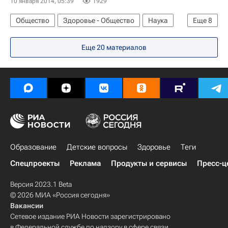
10 января 2014, 05:39
1929
Общество
Здоровье - Общество
Наука
Еще
8
Владивосток
Жизнь без преград
Еще 20 материалов
Приморский край
Дальневосточный ФО
Весь мир
Европа
Здоровье
Россия
Образование
Детские вопросы
Здоровье
Теги
Спецпроекты
Реклама
Продукты и сервисы
Пресс-ц
Версия 2023.1 Beta
© 2026 МИА «Россия сегодня»
Вакансии
Сетевое издание РИА Новости зарегистрировано
в Федеральной службе по надзору в сфере связи,