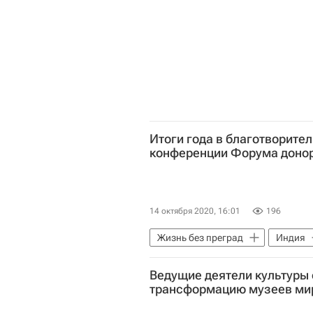
Итоги года в благотворител
конференции Форума доно
14 октября 2020, 16:01
196
Жизнь без преград
Индия
Министерство экономического ра
Ведущие деятели культуры
Совет Федерации РФ
БРИК
трансформацию музеев ми