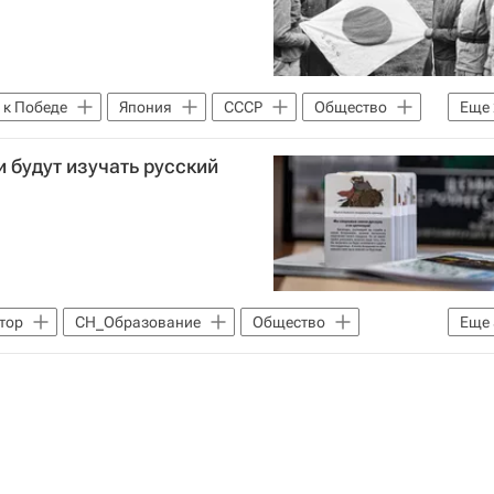
 к Победе
Япония
СССР
Общество
Еще
вобождение. Мир народам
 будут изучать русский
тор
СН_Образование
Общество
Еще
ья Муромец
казачество