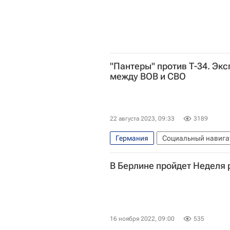
"Пантеры" против Т-34. Эк
между ВОВ и СВО
22 августа 2023, 09:33
3189
Германия
Социальный навига
Великая Отечественная война (19
В Берлине пройдет Неделя 
Россия
Т-34
Вооруже
16 ноября 2022, 09:00
535