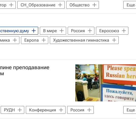
тор
СН_Образование
Общество
Еще
Федеральное агентство по делам Содружества Независимых Государств, соотечественников, проживающих за рубежом, и по международному гуманитарному сотрудничеству (Россотрудничество)
ственную думу
В мире
Россия
Евросоюз
омика
Европа
Художественная гимнастика
рлине преподавание
ам
РУДН
Конференция
Россия
Еще
е
Социальный навигатор