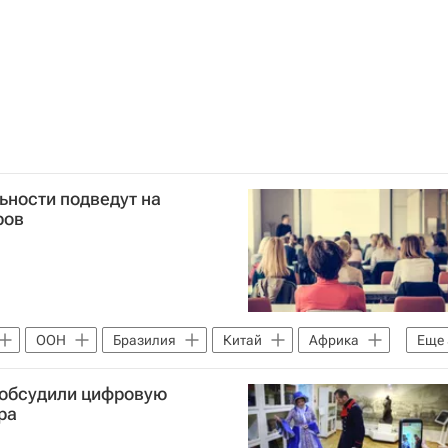
ьности подведут на
ров
ООН
Бразилия
Китай
Африка
Еще
звития РФ (Минэкономразвития России)
 обсудили цифровую
С
Форум Доноров
Россия
ра