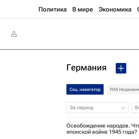
Политика
В мире
Экономика
Германия
Соц. навигатор
РИА Недвижи
За период
В
Освобождение народов. Что
японской войне 1945 года?