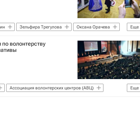
нин
Зельфира Трегулова
Оксана Орачева
Еще
ьтура
 по волонтерству
иативы
Ассоциация волонтерских центров (АВЦ)
Еще