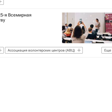
25-я Всемирная
тву
Ассоциация волонтерских центров (АВЦ)
Еще
 молодежи (Росмолодежь)
Волонтерство в России