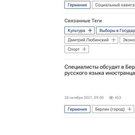
Германия
Социальный навига
Русский язык в мире
РУДН
Связанные Теги
Культура
Выборы в Государ
Берлин (город)
Дмитрий Любинский
Экон
Спорт
Специалисты обсудят в Бе
русского языка иностранц
28 октября 2021, 09:00
453
Германия
Берлин (город)
Общество
СН_Образовани