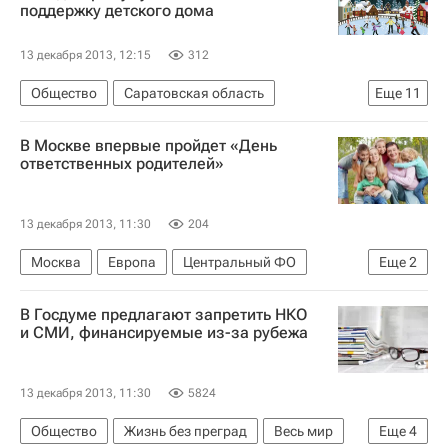
Здоровье
Россия
поддержку детского дома
13 декабря 2013, 12:15
312
Общество
Саратовская область
Еще
11
Новости Подмосковья
Москва
В Москве впервые пройдет «День
Жизнь без преград
Европа
ответственных родителей»
Центральный ФО
Весь мир
Эльмира Абдразакова
Марина Анисина
13 декабря 2013, 11:30
204
Мисс Россия 2013
Детские вопросы
Москва
Европа
Центральный ФО
Еще
2
Россия
Весь мир
Россия
В Госдуме предлагают запретить НКО
и СМИ, финансируемые из-за рубежа
13 декабря 2013, 11:30
5824
Общество
Жизнь без преград
Весь мир
Еще
4