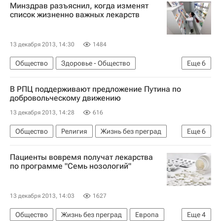
Минздрав разъяснил, когда изменят
список жизненно важных лекарств
13 декабря 2013, 14:30
1484
Общество
Здоровье - Общество
Еще
6
Жизнь без преград
Европа
Весь мир
В РПЦ поддерживают предложение Путина по
Министерство здравоохранения РФ (Минздрав России)
добровольческому движению
Здоровье
Россия
13 декабря 2013, 14:28
616
Общество
Религия
Жизнь без преград
Еще
6
Европа
Весь мир
Владимир Путин
Пациенты вовремя получат лекарства
Русская православная церковь
по программе "Семь нозологий"
Послание Президента России Федеральному собранию в 2018 году
Россия
13 декабря 2013, 14:03
1627
Общество
Жизнь без преград
Европа
Еще
4