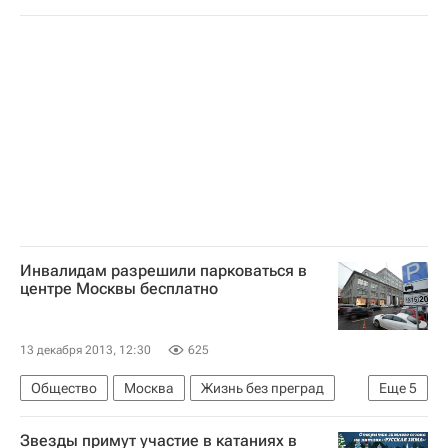
Весь мир
Министерство здравоохранения РФ (Минздрав России)
Здоровье
Россия
Инвалидам разрешили парковаться в
центре Москвы бесплатно
13 декабря 2013, 12:30
625
Общество
Москва
Жизнь без преград
Еще
5
Европа
Центральный ФО
Весь мир
Звезды примут участие в катаниях в