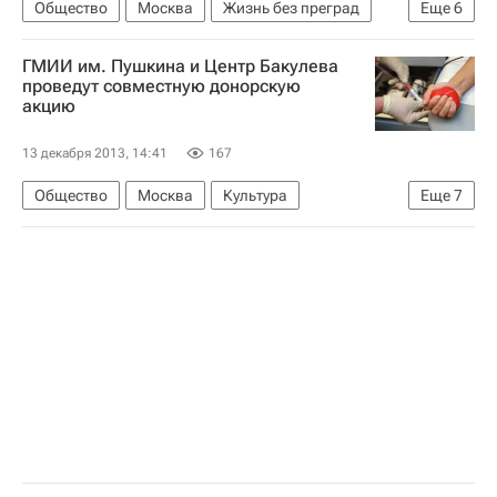
Общество
Москва
Жизнь без преград
Еще
6
Центральный ФО
Весь мир
Европа
ГМИИ им. Пушкина и Центр Бакулева
Общественная палата РФ
проведут совместную донорскую
акцию
Министерство экономического развития РФ (Минэкономразвития России)
Россия
13 декабря 2013, 14:41
167
Общество
Москва
Культура
Еще
7
Жизнь без преград
Центральный ФО
Весь мир
Европа
Государственный музей изобразительных искусств имени А. С. Пушкина
Научный центр сердечно-сосудистой хирургии имени А. М. Бакулева
Россия