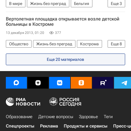
В мире
Жизнь без преград
Бельгия
Еще
3
Европа
Весь мир
Сенат Бельгии
Вертолетная площадка открывается возле детской
больницы в Костроме
13 декабря 2013, 01:20
377
Общество
Жизнь без преград
Кострома
Еще
8
Центральный ФО
Костромская область
Еще 20 материалов
Костромской район
Весь мир
Европа
Администрация г. Костромы
Детские вопросы
Россия
Образование
Детские вопросы
Здоровье
Теги
Спецпроекты
Реклама
Продукты и сервисы
Пресс-ц