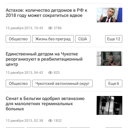
Европа
Госдума РФ
Здоровье
Россия
Астахов: количество детдомов в РФ к
2018 году может сократиться вдвое
13 декабря 2013, 10:43
3786
Общество
Жизнь без преград
США
Еще
12
Иркутск
Иркутская область
Братск
Единственный детдом на Чукотке
Европа
Америка
Сибирский ФО
реорганизуют в реабилитационный
центр
Весь мир
Северная Америка
13 декабря 2013, 04:42
825
Павел Астахов
Правительство Иркутской области
Общество
Чукотский автономный округ
Еще
6
Детские вопросы
Россия
Жизнь без преград
Европа
Сенат в Бельгии одобрил эвтаназию
Дальневосточный ФО
Весь мир
для малолетних терминальных
больных
Детские вопросы
Россия
13 декабря 2013, 02:38
1832