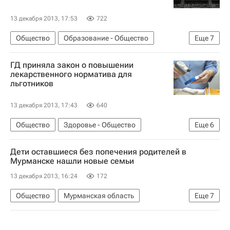
13 декабря 2013, 17:53
722
Общество
Образование - Общество
Еще
7
Жизнь без преград
Весь мир
Европа
ГД приняла закон о повышении
Григорий Балыхин
Единая Россия
лекарственного норматива для
льготников
Детские вопросы
Россия
13 декабря 2013, 17:43
640
Общество
Здоровье - Общество
Еще
6
Жизнь без преград
Европа
Весь мир
Дети оставшиеся без попечения родителей в
Госдума РФ
Здоровье
Россия
Мурманске нашли новые семьи
13 декабря 2013, 16:24
172
Общество
Мурманская область
Еще
7
Жизнь без преград
Мурманск
Весь мир
Европа
Северо-Западный ФО