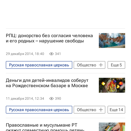
Православная служба помощи "Милосердие"
Рождество Христово
Здоровье
Россия
РПЦ: донорство без согласия человека
и его родных – нарушение свободы
29 декабря 2014, 18:40
341
Русская православная церковь
Общество
Еще
5
Религия
Жизнь без преград
Деньги для детей-инвалидов соберут
Владимир Легойда
Здоровье
на Рождественском базаре в Москве
Религия
11 декабря 2014, 12:34
390
Русская православная церковь
Общество
Еще
14
Анонсы - Религия и мировоззрение
Православные и мусульмане РТ
Религия
Жизнь без преград
окажут совместную помощь детям-