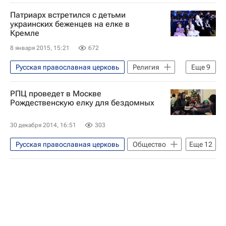
Жизнь без преград
Патриарх встретился с детьми
Московская область (Подмосковье)
украинских беженцев на елке в
Кремле
Свято-Троицкая Сергиева лавра (Троице-Сергиева Лавра)
8 января 2015, 15:21
672
Со-единение (фонд)
Русская православная церковь
Религия
Еще
9
Православное Рождество - 2015
РПЦ проведет в Москве
Жизнь без преград
Донбасс
Рождественскую елку для бездомных
Весь мир
30 декабря 2014, 16:51
303
Патриарх Кирилл (Владимир Гундяев)
Русская православная церковь
Общество
Еще
12
Рождество Христово
Анонсы - Религия и мировоззрение
Вооруженный конфликт на востоке Украины (2014)
Религия
Жизнь без преград
Детские вопросы
Религия
Москва
Центральный ФО
Весь мир
Европа
Галина Вишневская