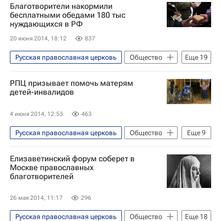
Благотворители накормили
Липецкая область
Смоленская область
бесплатными обедами 180 тыс
нуждающихся в РФ
Пермский край
20 июня 2014, 18:12
837
Ленинградская область
Ростов-на-Дону
Ярославская область
Русская православная церковь
Общество
Еще
19
Курская область
Тверская область
Религия
Москва
РПЦ призывает помочь матерям
Республика Марий Эл
Жизнь без преград
детей-инвалидов
Псковская область
Новгородская область
4 июня 2014, 12:53
463
Оренбургская область
Воронежская область
Русская православная церковь
Общество
Еще
9
Тульская область
Москва
Ленинградская область
Религия
Москва
Республика Башкортостан
Свердловская область
Елизаветинский форум соберет в
Жизнь без преград
Центральный ФО
Республика Мордовия
Нижний Новгород
Центральный ФО
Москве православных
благотворителей
Европа
Весь мир
Ульяновская область
Нижегородская область
Весь мир
День защиты детей
Россия
Ставропольский край
Украина
Уральский ФО
Европа
26 мая 2014, 11:17
296
Религия
Весь мир
Европа
Северо-Западный ФО
Русская православная церковь
Общество
Еще
18