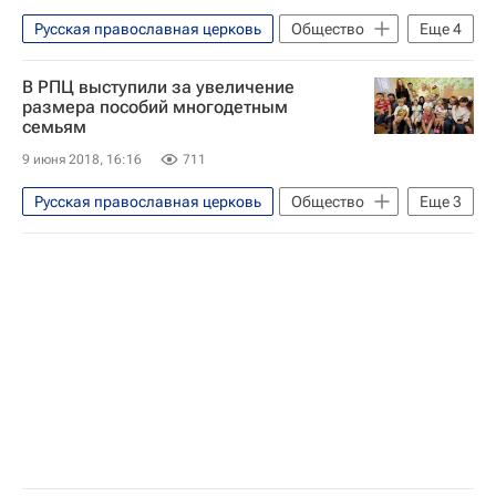
Русская православная церковь
Общество
Еще
4
СН_Образование
Религия
В РПЦ выступили за увеличение
Национальный исследовательский ядерный университет "МИФИ"
размера пособий многодетным
семьям
Социальный навигатор
9 июня 2018, 16:16
711
Русская православная церковь
Общество
Еще
3
Религия
Детские вопросы
Россия