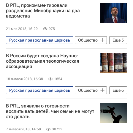
В РПЦ прокомментировали
разделение Минобрнауки на два
ведомства
21 мая 2018, 16:29
975
Русская православная церковь
Общество
Еще
5
Религия
СН_Образование
В России будет создана Научно-
Владимир Легойда
образовательная теологическая
ассоциация
Министерство науки и высшего образования РФ (Минобрнауки России)
Россия
18 января 2018, 16:38
1854
Русская православная церковь
Общество
Еще
6
Образование - Общество
В РПЦ заявили о готовности
СН_Образование
Религия
воспитывать детей, чьи семьи не могут
это делать
Национальный исследовательский ядерный университет "МИФИ"
МГУ имени М. В. Ломоносова
7 января 2018, 14:58
30722