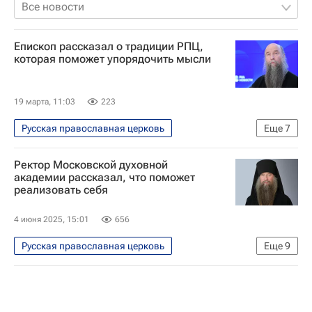
Все новости
Епископ рассказал о традиции РПЦ,
которая поможет упорядочить мысли
19 марта, 11:03
223
Русская православная церковь
Еще
7
Социальный навигатор
Ректор Московской духовной
СН_Образование
Религия
академии рассказал, что поможет
реализовать себя
Московская духовная академия
Россия
Москва
Религия
4 июня 2025, 15:01
656
Русская православная церковь
Еще
9
Социальный навигатор
СН_Образование
Общество
Московская духовная академия