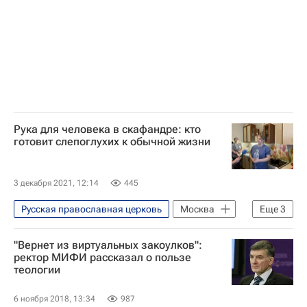
Религия
Россия
Москва
Санкт-Петербург
Екатеринбург
Рука для человека в скафандре: кто
готовит слепоглухих к обычной жизни
3 декабря 2021, 12:14
445
Русская православная церковь
Москва
Еще
3
слепоглухие
Новая Москва
"Вернет из виртуальных закоулков":
Жизнь без преград
ректор МИФИ рассказал о пользе
теологии
6 ноября 2018, 13:34
987