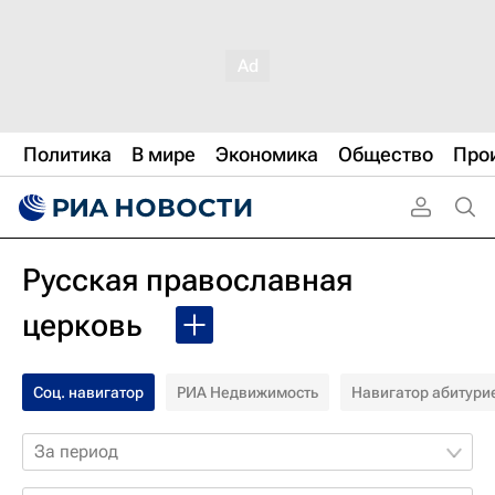
Политика
В мире
Экономика
Общество
Про
Русская православная
церковь
Соц. навигатор
РИА Недвижимость
Навигатор абитури
За период