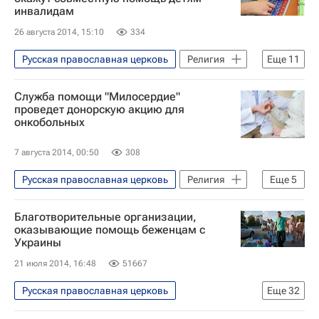
инвалидам
Москва
Центральный ФО
26 августа 2014, 15:10
334
Весь мир
Европа
Патриарх Кирилл (Владимир Гундяев)
Русская православная церковь
Религия
Еще
11
Правительство г. Москвы
Жизнь без преград
Служба помощи "Милосердие"
Императорское православное палестинское общество
Республика Татарстан (Татарстан)
проведет донорскую акцию для
онкобольных
Рождество Христово
Пасха
Весь мир
Европа
Детские вопросы
Россия
Приволжский ФО
Пророк Мухаммед
7 августа 2014, 00:50
308
Камиль Самигуллин
Русская православная церковь
Религия
Еще
5
Духовное управление мусульман Татарстана
Анонсы - Религия и мировоззрение
Детские вопросы
Россия
Благотворительные организации,
Жизнь без преград
оказывающие помощь беженцам с
Религия
Украины
Православная служба помощи "Милосердие"
21 июля 2014, 16:48
51667
Онкология: куда обратиться за помощью
Здоровье
Русская православная церковь
Еще
32
Жизнь без преград
Тюменская область