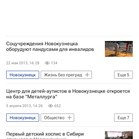
Алтайский край
Ростов-на-Дону
Республика Башкортостан
Ульяновская область
Томск
Новости Подмосковья
Карасук
Таганрог
Санкт-Петербург
Соцучреждения Новокузнецка
оборудуют пандусами для инвалидов
Центральный ФО
Южный ФО
Саров
Кемеровская область
22 мая 2013, 16:28
134
Томская область
Сибирский ФО
Новокузнецк
Жизнь без преград
Еще
5
Приволжский ФО
Европа
Сибирский ФО
Весь мир
Республика Татарстан (Татарстан)
Центр для детей-аутистов в Новокузнецке откроется
Кемеровская область
Россия
на базе "Металлурга"
Нижегородская область
Волжский
5 апреля 2013, 14:26
652
Новосибирская область
Новокузнецк
Общество
Еще
7
Самарская область
Димитровград
Жизнь без преград
Весь мир
Московская область (Подмосковье)
Первый детский хоспис в Сибири
Европа
Сибирский ФО
Удмуртская Республика (Удмуртия)