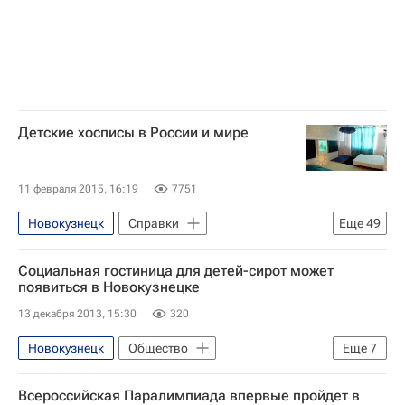
Детские хосписы в России и мире
11 февраля 2015, 16:19
7751
Новокузнецк
Справки
Еще
49
Ленинградская область
Социальная гостиница для детей-сирот может
Новости Подмосковья
Москва
появиться в Новокузнецке
Жизнь без преград
13 декабря 2013, 15:30
320
Ставропольский край
Ванкувер
Новокузнецк
Общество
Еще
7
Казань
Санкт-Петербург
Жизнь без преград
Весь мир
Торонто
Брест
Всероссийская Паралимпиада впервые пройдет в
Европа
Сибирский ФО