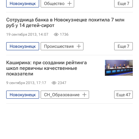
Европа
Северо-Кавказский ФО
Новокузнецк
Общество
Еще
7
Британская Колумбия
Белоруссия
Жизнь без преград
Европа
Сотрудница банка в Новокузнецке похитила 7 млн
Северо-Западный ФО
Сибирский ФО
Весь мир
руб у 14 детей-сирот
Приволжский ФО
США
Кемеровская область
Детские вопросы
19 сентября 2013, 14:07
1736
Министерство здравоохранения Татарстана
Россия
Новокузнецк
Происшествия
Еще
7
СНГ
Фонд "Вера"
Жизнь без преград
Европа
Фонд "Детский паллиатив"
Каширина: при создании рейтинга
Сибирский ФО
Весь мир
школ первичны качественные
Паллиативная помощь детям в России: проблемы и перспективы
показатели
Кемеровская область
Детские вопросы
Детские вопросы
Здоровье
9 сентября 2013, 17:17
2347
Россия
Россия
Новокузнецк
СН_Образование
Еще
47
Красноярский край
Кировская область
Калужская область
Тульская область
Москва
Саратовская область
Новосибирск
Белгородская область