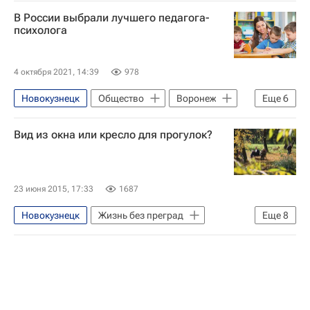
В России выбрали лучшего педагога-
психолога
4 октября 2021, 14:39
978
Новокузнецк
Общество
Воронеж
Еще
6
Виталий Рубцов
СН_Образование
Вид из окна или кресло для прогулок?
Социальный навигатор
Министерство просвещения России (Минпросвещения России)
Россия
Праздники
23 июня 2015, 17:33
1687
Новокузнецк
Жизнь без преград
Еще
8
Весь мир
Европа
Сибирский ФО
Кемеровская область
Счастливый мир
инвалидность
Школа волонтера
Россия