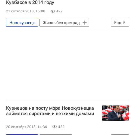
Кузбассе в 2014 году
Кемеровская область
Ижевск
Кемеровская область
Детские вопросы
21 октября 2013, 15:00
427
Мюнхен
Нидерланды
Минск
Россия
Новокузнецк
Жизнь без преград
Еще
5
Лондон
Весь мир
Европа
Сибирский ФО
Московская область (Подмосковье)
Кемеровская область
Россия
Сан-Франциско
Калифорния
Удмуртская Республика (Удмуртия)
Краснодар
Германия
Онтарио
Америка
Бавария
Сибирский ФО
Брестская область
Южный ФО
Республика Татарстан (Татарстан)
Кузнецов на посту мэра Новокузнецка
Центральный ФО
Канада
займется сиротами и ветхими домами
Краснодарский край
Северная Америка
Весь мир
20 сентября 2013, 14:36
422