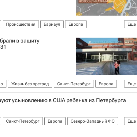
Происшествия
Барнаул
Европа
Еще
О
Весь мир
Детские вопросы
Россия
брали в защиту
№31
во
Жизнь без преград
Санкт-Петербург
Европа
Еще
р
Больница № 31 (Санкт-Петербург)
вуют усыновлению в США ребенка из Петербурга
льницы №31 Петербурга
Детские вопросы
Россия
Санкт-Петербург
Европа
Северо-Западный ФО
Еще
Россия