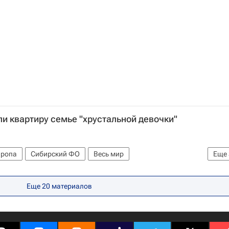
и квартиру семье "хрустальной девочки"
вропа
Сибирский ФО
Весь мир
Еще
вопросы
Россия
Еще 20 материалов