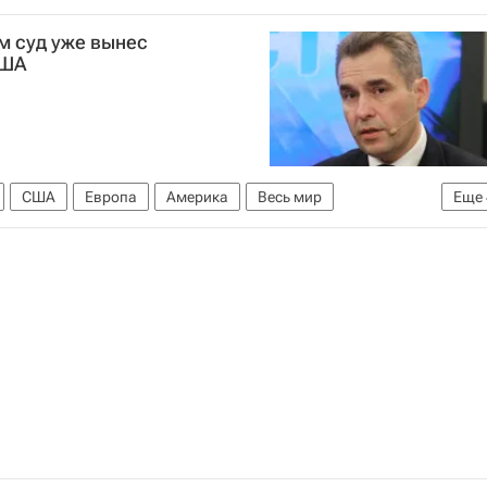
ть волонтерских организаций в России
ым суд уже вынес
США
США
Европа
Америка
Весь мир
Еще
ахов
Детские вопросы
Россия