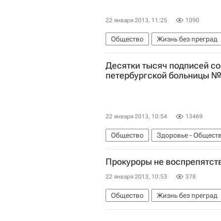
22 января 2013, 11:25
1090
Общество
Жизнь без преград
Алтайский край
Сибирский Ф
Десятки тысяч подписей со
петербургской больницы 
22 января 2013, 10:54
13469
Общество
Здоровье - Общест
Северо-Западный ФО
Весь ми
Прокуроры не воспрепятст
Возможное расформирование бо
22 января 2013, 10:53
378
Общество
Жизнь без преград
Весь мир
Детские вопросы