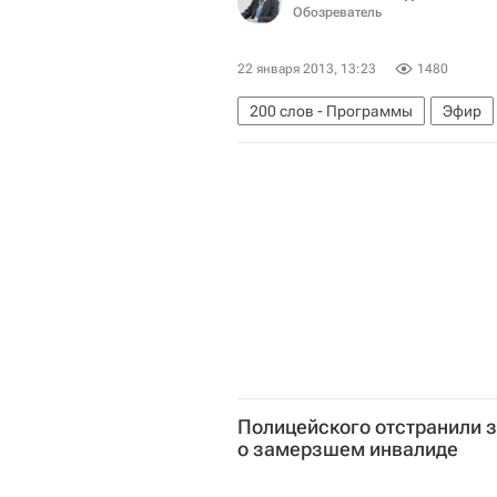
Обозреватель
22 января 2013, 13:23
1480
200 слов - Программы
Эфир
Северо-Западный ФО
Весь ми
Возможное расформирование бо
Россия
Полицейского отстранили 
о замерзшем инвалиде