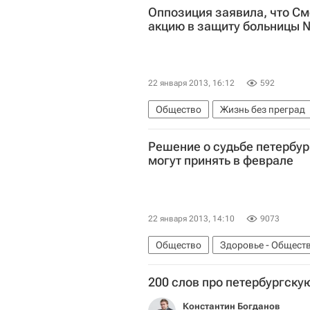
Оппозиция заявила, что С
акцию в защиту больницы
22 января 2013, 16:12
592
Общество
Жизнь без преград
Весь мир
Больница № 31 (Санк
Решение о судьбе петербу
Возможное расформирование бо
могут принять в феврале
22 января 2013, 14:10
9073
Общество
Здоровье - Общест
Северо-Западный ФО
Весь ми
200 слов про петербургску
Возможное расформирование бо
Константин Богданов