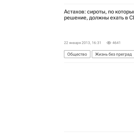
Правительство РФ
Деятельнос
Астахов: сироты, по котор
Детские вопросы
Россия
решение, должны ехать в 
22 января 2013, 16:31
4641
Общество
Жизнь без преград
Северная Америка
Павел Аст