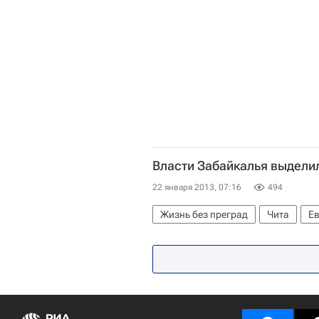
Власти Забайкалья выделил
22 января 2013, 07:16
494
Жизнь без преград
Чита
Е
Забайкальский край
Детские 