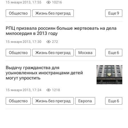
15 января 2013, 17:55
10216
Общество
Жизнь без преград
Еще
9
Здоровье - Общество
Израиль
РПЦ призвала россиян больше жертвовать на дела
Швейцария
Европа
Азия
Весь мир
милосердия в 2013 году
Сбербанк России
ВКонтакте
15 января 2013, 17:30
272
Школа волонтера
Общество
Жизнь без преград
Москва
Еще
6
Европа
Центральный ФО
Весь мир
Выдачу гражданства для
Русская православная церковь
усыновленных иностранцами детей
могут упростить
Детские вопросы
Россия
15 января 2013, 17:24
1218
Общество
Жизнь без преград
Европа
Еще
6
Весь мир
Сергей Миронов
Госдума РФ
Принятие закона Димы Яковлева
Детские вопросы
Россия