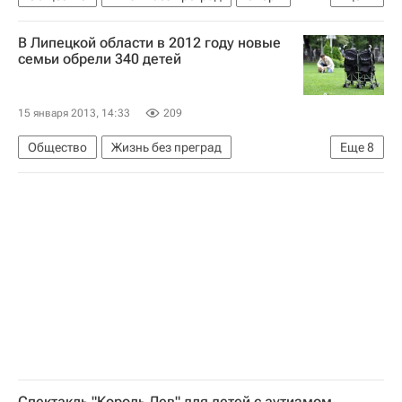
Москва
Великий Устюг
Центральный ФО
В Липецкой области в 2012 году новые
Европа
Вологодская область
семьи обрели 340 детей
Великоустюгский район
Северо-Западный ФО
Весь мир
15 января 2013, 14:33
209
Дед Мороз
Олимпийские игры
Общество
Жизнь без преград
Еще
8
Детские вопросы
Россия
Липецкая область
Европа
Центральный ФО
Весь мир
Олег Королев
Администрация Липецкой области
Детские вопросы
Россия
Спектакль "Король Лев" для детей с аутизмом