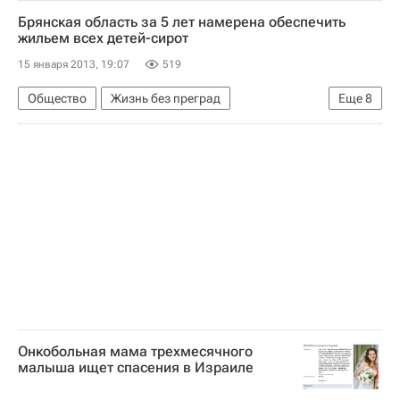
Эфир
Жизнь без преград
Украина
Брянская область за 5 лет намерена обеспечить
Москва
Центральный ФО
Европа
жильем всех детей-сирот
Весь мир
Ирина Кабанова
15 января 2013, 19:07
519
Расследование убийства Ирины Кабановой
Общество
Жизнь без преград
Еще
8
Детские вопросы
Россия
Брянская область
Европа
Центральный ФО
Весь мир
Брянская областная Дума
Администрация Брянской области
Детские вопросы
Россия
Онкобольная мама трехмесячного
малыша ищет спасения в Израиле