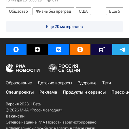
15 января 2013, 06:28
699
Россия
Общество
Жизнь без преград
США
Еще
6
Америка
Весь мир
Северная Америка
Еще 20 материалов
Барак Обама
ООН
Детские вопросы
Образование
Детские вопросы
Здоровье
Теги
Спецпроекты
Реклама
Продукты и сервисы
Пресс-ц
Версия 2023.1 Beta
© 2026 МИА «Россия сегодня»
Вакансии
Сетевое издание РИА Новости зарегистрировано
в Федеральной службе по надзору в сфере связи,