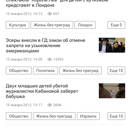
представят в Лондоне
15 января 2013, 14:13
657
Культура
Жизнь без преград
Лондон
Еще
5
Европа
Великобритания
Весь мир
Эсеры внесли в ГД закон об отмене
Диагноз, которого нет
Детские вопросы
запрета на усыновление
американцами
15 января 2013, 14:00
13393
Общество
Политика
Жизнь без преград
Еще
10
Москва
Европа
Центральный ФО
Двух младших детей убитой
Весь мир
Сергей Нарышкин
журналистки Кабановой заберет
бабушка
Дмитрий Гудков
Владимир Плигин
15 января 2013, 13:17
2606
Справедливая Россия
Детские вопросы
Россия
Общество
Жизнь без преград
Израиль
Еще
10
Украина
Москва
Центральный ФО