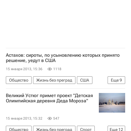
Астахов: сироты, по усыновлению которых принято
решение, уедут в США
15 января 2013, 15:36
1118
Общество
Жизнь без преград
США
Еще
9
Европа
Америка
Весь мир
Великий Устюг примет проект "Детская
Северная Америка
Чулпан Хаматова
Олимпийская деревня Деда Мороза"
Павел Астахов
Министерство иностранных дел Российской Федерации (МИД РФ)
15 января 2013, 15:32
547
Детские вопросы
Россия
Общество
Жизнь без преград
Спорт
Еще
12