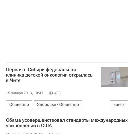
Европа
Азия
Весь мир
Ирина Кабанова
Расследование убийства Ирины Кабановой
Детские вопросы
Россия
Первая в Сибири федеральная
клиника детской онкологии открылась
в Чите
15 января 2013, 10:47
483
Общество
Здоровье - Общество
Еще
8
Жизнь без преград
Чита
Европа
Обама усовершенствовал стандарты международных
Сибирский ФО
Весь мир
усыновлений в США
Забайкальский край
Детские вопросы