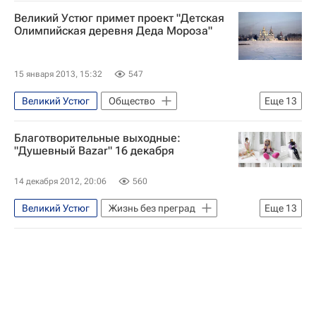
Великий Устюг примет проект "Детская
Олимпийская деревня Деда Мороза"
15 января 2013, 15:32
547
Великий Устюг
Общество
Еще
13
Жизнь без преград
Спорт
Благотворительные выходные:
Москва
Центральный ФО
"Душевный Bazar" 16 декабря
Европа
Вологодская область
14 декабря 2012, 20:06
560
Великоустюгский район
Великий Устюг
Жизнь без преград
Еще
13
Северо-Западный ФО
Весь мир
Москва
Северо-Западный ФО
Дед Мороз
Олимпийские игры
Весь мир
Вологодская область
Детские вопросы
Россия
Великоустюгский район
Европа
Центральный ФО
Дед Мороз