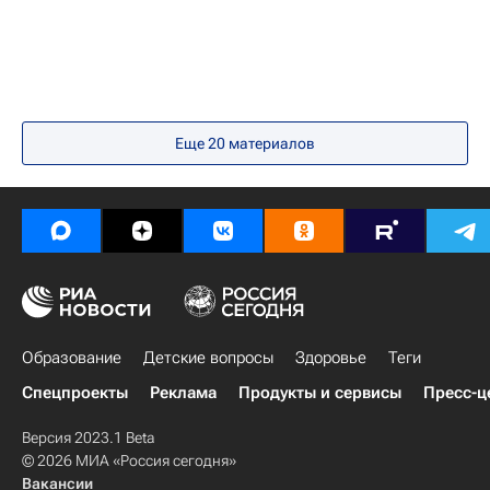
Сокольники (парк)
Благотворительный фонд "Старость в радость"
МГУ имени М. В. Ломоносова
Здоровье
Россия
Еще
20
материалов
Образование
Детские вопросы
Здоровье
Теги
Спецпроекты
Реклама
Продукты и сервисы
Пресс-ц
Версия 2023.1 Beta
© 2026 МИА «Россия сегодня»
Вакансии